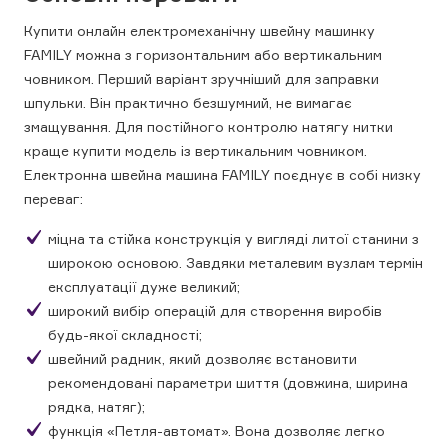
Купити онлайн електромеханічну швейну машинку
FAMILY можна з горизонтальним або вертикальним
човником. Перший варіант зручніший для заправки
шпульки. Він практично безшумний, не вимагає
змащування. Для постійного контролю натягу нитки
краще купити модель із вертикальним човником.
Електронна швейна машина FAMILY поєднує в собі низку
переваг:
міцна та стійка конструкція у вигляді литої станини з
широкою основою. Завдяки металевим вузлам термін
експлуатації дуже великий;
широкий вибір операцій для створення виробів
будь-якої складності;
швейний радник, який дозволяє встановити
рекомендовані параметри шиття (довжина, ширина
рядка, натяг);
функція «Петля-автомат». Вона дозволяє легко