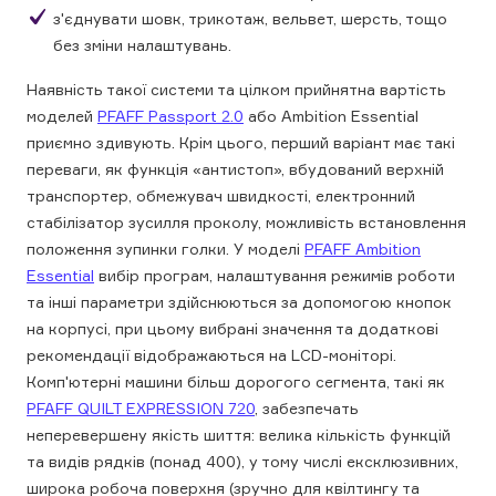
з'єднувати шовк, трикотаж, вельвет, шерсть, тощо
без зміни налаштувань.
Наявність такої системи та цілком прийнятна вартість
моделей
PFAFF Passport 2.0
або Ambition Essential
приємно здивують. Крім цього, перший варіант має такі
переваги, як функція «антистоп», вбудований верхній
транспортер, обмежувач швидкості, електронний
стабілізатор зусилля проколу, можливість встановлення
положення зупинки голки. У моделі
PFAFF Ambition
Essential
вибір програм, налаштування режимів роботи
та інші параметри здійснюються за допомогою кнопок
на корпусі, при цьому вибрані значення та додаткові
рекомендації відображаються на LCD-моніторі.
Комп'ютерні машини більш дорогого сегмента, такі як
PFAFF QUILT EXPRESSION 720
, забезпечать
неперевершену якість шиття: велика кількість функцій
та видів рядків (понад 400), у тому числі ексклюзивних,
широка робоча поверхня (зручно для квілтингу та