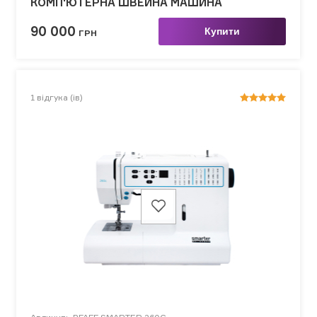
КОМП'ЮТЕРНА ШВЕЙНА МАШИНА
90 000
Купити
ГРН
1
відгука (ів)