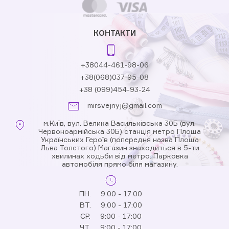
КОНТАКТИ
+38044-461-98-06
+38(068)037-95-08
+38 (099)454-93-24
mirsvejnyj@gmail.com
м.Київ, вул. Велика Васильківська 30Б (вул.
Червоноармійська 30Б) станція метро Площа
Українських Героїв (попередня назва Площа
Льва Толстого) Магазин знаходиться в 5-ти
хвилинах ходьби від метро. Парковка
автомобіля прямо біля магазину.
ПН.
9:00 - 17:00
ВТ.
9:00 - 17:00
СР.
9:00 - 17:00
ЧТ.
9:00 - 17:00