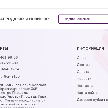
РАСПРОДАЖАХ И НОВИНКАХ
АКТЫ
ИНФОРМАЦИЯ
461-98-06
О нас
)037-95-08
Доставка
9)454-93-24
Оплата
nyj@gmail.com
Новости
, ул. Большая Васильковская
Контакты
. Красноармейская 30Б)
я метро Площадь
Карта сайта
ких Героев ( Площадь Льва
Договор публичн
о) Магазин находится в 5-
тах ходьбы от метро.
а автомобиля возле