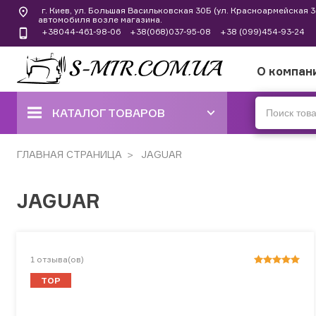
г. Киев, ул. Большая Васильковская 30Б (ул. Красноармейская
автомобиля возле магазина.
+38044-461-98-06
+38(068)037-95-08
+38 (099)454-93-24
О компан
КАТАЛОГ ТОВАРОВ
ШВЕЙНЫЕ МАШИНЫ
ГЛАВНАЯ СТРАНИЦА
JAGUAR
КОВЕРЛОКИ, ОВЕРЛОКИ,
JAGUAR
ПЛОСКОШОВНЫЕ МАШИНЫ
ВЫШИВАЛЬНЫЕ И ШВЕЙНО-
ВЫШИВАЛЬНЫЕ
1
отзыва(ов)
ШВЕЙНЫЕ МАШИНЫ РУЧНОГО
СТЕЖКА
TOP
ВЯЗАЛЬНЫЕ МАШИНЫ