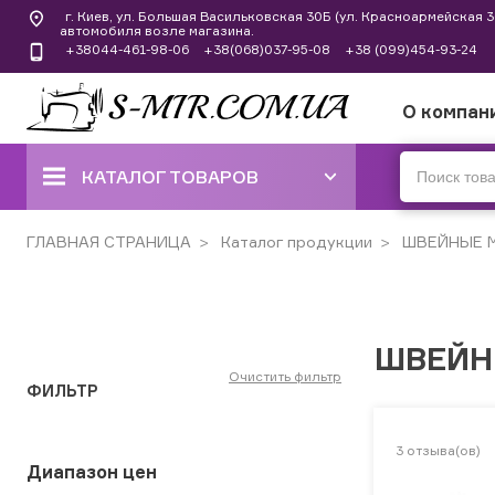
г. Киев, ул. Большая Васильковская 30Б (ул. Красноармейская
автомобиля возле магазина.
+38044-461-98-06
+38(068)037-95-08
+38 (099)454-93-24
О компан
КАТАЛОГ ТОВАРОВ
ШВЕЙНЫЕ МАШИНЫ
ГЛАВНАЯ СТРАНИЦА
Каталог продукции
ШВЕЙНЫЕ 
КОВЕРЛОКИ, ОВЕРЛОКИ,
ПЛОСКОШОВНЫЕ МАШИНЫ
ШВЕЙН
ВЫШИВАЛЬНЫЕ И ШВЕЙНО-
ВЫШИВАЛЬНЫЕ
Очистить фильтр
ФИЛЬТР
ШВЕЙНЫЕ МАШИНЫ РУЧНОГО
СТЕЖКА
3
отзыва(ов)
Диапазон цен
ВЯЗАЛЬНЫЕ МАШИНЫ