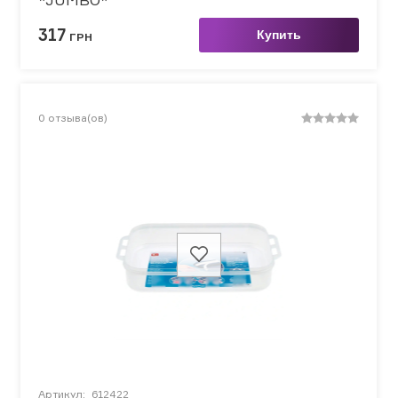
317
Купить
ГРН
0
отзыва(ов)
Артикул:
612422