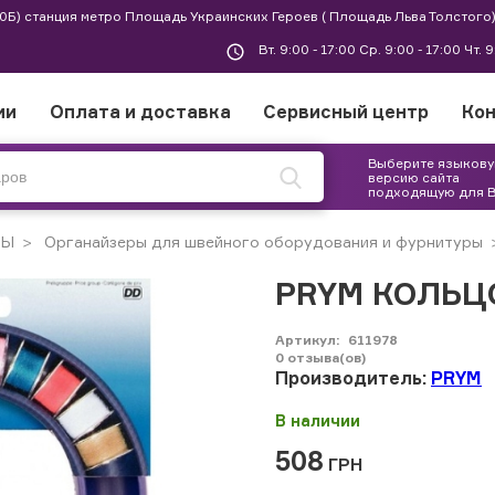
 30Б) станция метро Площадь Украинских Героев ( Площадь Льва Толстого)
Вт. 9:00 - 17:00 Ср. 9:00 - 17:00 Чт. 
ии
Оплата и доставка
Сервисный центр
Ко
Выберите языков
версию сайта
подходящую для 
РЫ
Органайзеры для швейного оборудования и фурнитуры
PRYM КОЛЬЦ
Артикул:
611978
0
отзыва(ов)
Производитель:
PRYM
В наличии
508
ГРН