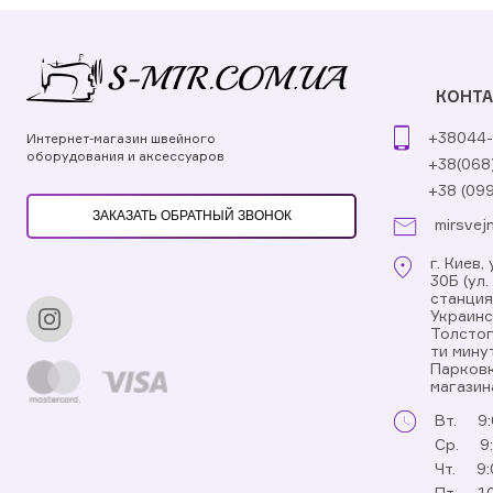
КОНТ
+38044-
Интернет-магазин швейного
оборудования и аксессуаров
+38(068
+38 (09
ЗАКАЗАТЬ ОБРАТНЫЙ ЗВОНОК
mirsvej
г. Киев
30Б (ул
станци
Украинс
Толстог
ти мину
Парковк
магазин
Вт.
9:
Ср.
9
Чт.
9:
Пт.
10