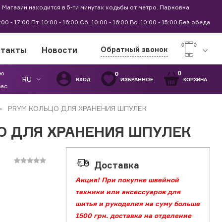
 Магазин находится в 5-ти минутах ходьбы от метро. Парковка
9:00 - 17:00 Пт. 10:00 - 16:00 Сб. 10:00 - 16:00 Вс. 10:00 - 15:00 Без обеда
нтакты
Новости
Обратный звонок
ую
0
0
RU
ИЗБРАННОЕ
ВХОД
КОРЗИНА
Вас
PRYM КОЛЬЦО ДЛЯ ХРАНЕНИЯ ШПУЛЕК
О ДЛЯ ХРАНЕНИЯ ШПУЛЕК
Доставка
Акция! При покупке швейной
техники или аксессуаров для
шитья и рукоделия на суму больше
1500 грн. доставка на отделение