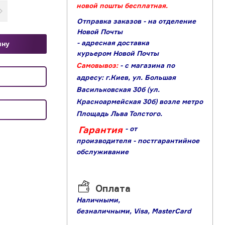
новой пошты бесплатная.
Отправка заказов - на отделение
Новой Почты
- адресная доставка
ину
курьером Новой Почты
Самовывоз:
- с магазина по
адресу: г.Киев, ул. Большая
Васильковская 30б (ул.
Красноармейская 30б) возле метро
Площадь Льва Толстого.
Гарантия
- от
производителя
- постгарантийное
обслуживание
Оплата
Наличными,
б
езналичными,
Visa,
MasterCard