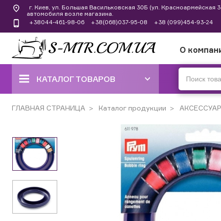
г. Киев, ул. Большая Васильковская 30Б (ул. Красноармейская
автомобиля возле магазина.
+38044-461-98-06
+38(068)037-95-08
+38 (099)454-93-24
О компан
КАТАЛОГ ТОВАРОВ
ШВЕЙНЫЕ МАШИНЫ
ГЛАВНАЯ СТРАНИЦА
Каталог продукции
АКСЕССУА
КОВЕРЛОКИ, ОВЕРЛОКИ,
ПЛОСКОШОВНЫЕ МАШИНЫ
ВЫШИВАЛЬНЫЕ И ШВЕЙНО-
ВЫШИВАЛЬНЫЕ
ШВЕЙНЫЕ МАШИНЫ РУЧНОГО
СТЕЖКА
ВЯЗАЛЬНЫЕ МАШИНЫ