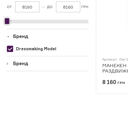
ОТ
ДО
ГРН
АКСЕССУАРЫ
БРЕНДЫ
Бренд
Акционные товары
Dressmaking Model
ВСЕ КАТЕГОРИИ
Артикул:
DW-1
Бренд
МАНЕКЕН
РАЗДВИЖН
42-50)
DW-150
8 160
ГРН
DW-151