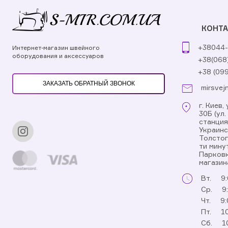
КОНТ
+38044-
Интернет-магазин швейного
оборудования и аксессуаров
+38(068
+38 (09
ЗАКАЗАТЬ ОБРАТНЫЙ ЗВОНОК
mirsvej
г. Киев
30Б (ул
станци
Украинс
Толстог
ти мину
Парковк
магазин
Вт.
9:
Ср.
9
Чт.
9:
Пт.
10
Сб.
1