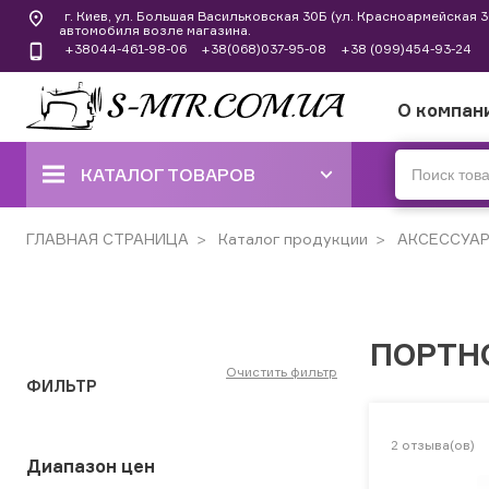
г. Киев, ул. Большая Васильковская 30Б (ул. Красноармейская
автомобиля возле магазина.
+38044-461-98-06
+38(068)037-95-08
+38 (099)454-93-24
О компан
КАТАЛОГ ТОВАРОВ
ШВЕЙНЫЕ МАШИНЫ
ГЛАВНАЯ СТРАНИЦА
Каталог продукции
АКСЕССУА
КОВЕРЛОКИ, ОВЕРЛОКИ,
ПЛОСКОШОВНЫЕ МАШИНЫ
ПОРТН
ВЫШИВАЛЬНЫЕ И ШВЕЙНО-
ВЫШИВАЛЬНЫЕ
Очистить фильтр
ФИЛЬТР
ШВЕЙНЫЕ МАШИНЫ РУЧНОГО
СТЕЖКА
2
отзыва(ов)
Диапазон цен
ВЯЗАЛЬНЫЕ МАШИНЫ