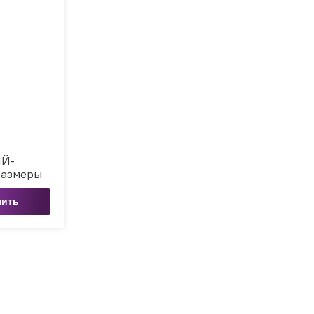
Й-
азмеры
пить