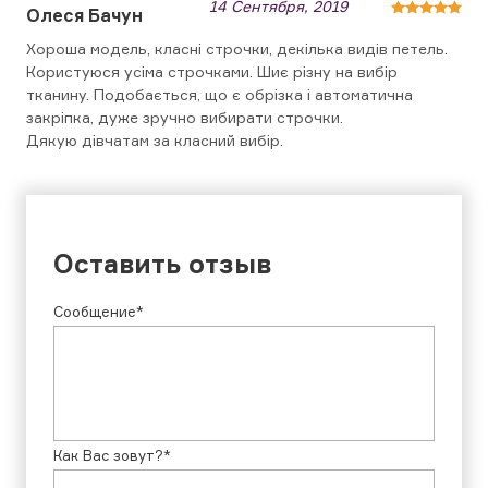
14 Сентября, 2019
Олеся Бачун
Хороша модель, класні строчки, декілька видів петель.
Користуюся усіма строчками. Шиє різну на вибір
тканину. Подобається, що є обрізка і автоматична
закріпка, дуже зручно вибирати строчки.
Дякую дівчатам за класний вибір.
Оставить отзыв
Сообщение*
Как Вас зовут?*