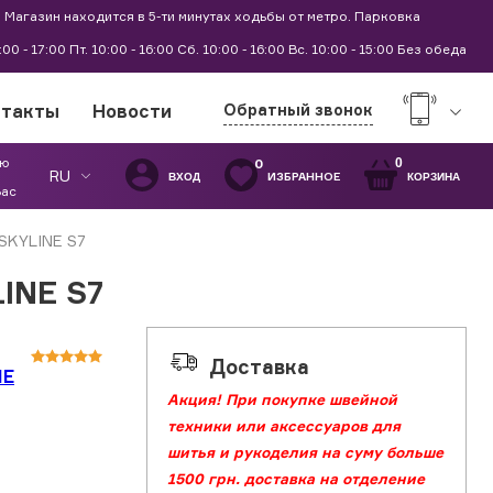
 Магазин находится в 5-ти минутах ходьбы от метро. Парковка
9:00 - 17:00 Пт. 10:00 - 16:00 Сб. 10:00 - 16:00 Вс. 10:00 - 15:00 Без обеда
нтакты
Новости
Обратный звонок
ую
0
0
RU
ИЗБРАННОЕ
ВХОД
КОРЗИНА
Вас
SKYLINE S7
INE S7
Доставка
ME
Акция! При покупке швейной
техники или аксессуаров для
шитья и рукоделия на суму больше
1500 грн. доставка на отделение