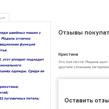
ция
Отзывы покупат
среди швейных машин с
 Модель отлично
овационная функция
тье.
Кристина
 этот аппарат подходит
Это моя мечта! Машина шьет 
сионального
другими сложными материала
пошиву одежды. Среди ее
трикотажа;
итей;
11 пуговичных петель;
Оставить отз