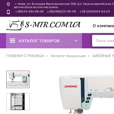
г. Киев, ул. Большая Васильковская 30Б (ул. Красноармейская
автомобиля возле магазина.
+38044-461-98-06
+38(068)037-95-08
+38 (099)454-93-24
О компан
КАТАЛОГ ТОВАРОВ
ШВЕЙНЫЕ МАШИНЫ
ГЛАВНАЯ СТРАНИЦА
Каталог продукции
ШВЕЙНЫЕ 
КОВЕРЛОКИ, ОВЕРЛОКИ,
ПЛОСКОШОВНЫЕ МАШИНЫ
ВЫШИВАЛЬНЫЕ И ШВЕЙНО-
ВЫШИВАЛЬНЫЕ
ШВЕЙНЫЕ МАШИНЫ РУЧНОГО
СТЕЖКА
ВЯЗАЛЬНЫЕ МАШИНЫ