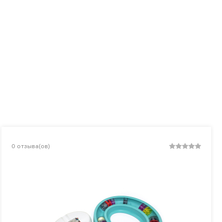
0
отзыва(ов)