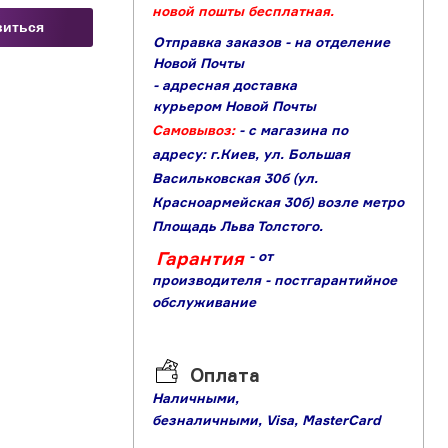
новой пошты бесплатная.
виться
Отправка заказов - на отделение
Новой Почты
- адресная доставка
курьером Новой Почты
Самовывоз:
- с магазина по
адресу: г.Киев, ул. Большая
Васильковская 30б (ул.
Красноармейская 30б) возле метро
Площадь Льва Толстого.
Гарантия
- от
производителя
- постгарантийное
обслуживание
Оплата
Наличными,
б
езналичными,
Visa,
MasterCard