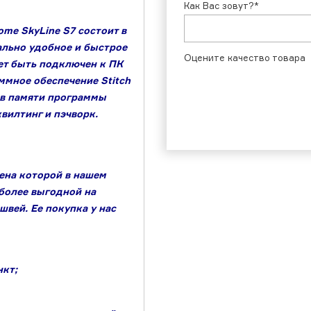
Как Вас зовут?*
e SkyLine S7 состоит в
ально удобное и быстрое
Оцените качество товара
ет быть подключен к ПК
ммное обеспечение Stitch
 в памяти программы
вилтинг и пэчворк.
ена которой в нашем
более выгодной на
вей. Ее покупка у нас
нкт;