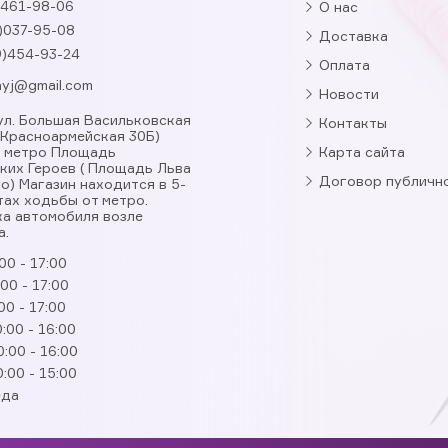
461-98-06
О нас
)037-95-08
Доставка
9)454-93-24
Оплата
nyj@gmail.com
Новости
, ул. Большая Васильковская
Контакты
. Красноармейская 30Б)
я метро Площадь
Карта сайта
ких Героев ( Площадь Льва
Договор публичн
о) Магазин находится в 5-
тах ходьбы от метро.
а автомобиля возле
а.
00 - 17:00
:00 - 17:00
00 - 17:00
:00 - 16:00
0:00 - 16:00
0:00 - 15:00
еда