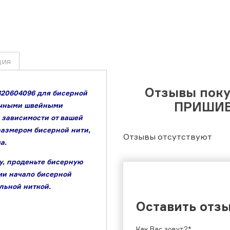
ция
Отзывы поку
820604096 для бисерной
ПРИШИВ
бычными швейными
 зависимости от вашей
размером бисерной нити,
Отзывы отсутствуют
ва.
у,
проденьте бисерную
ми начало бисерной
ьной ниткой.
Оставить отз
Как Вас зовут?*