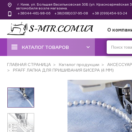
г. Киев, ул. Большая Васильковская 30Б (ул. Красноармейская
автомобиля возле магазина.
+38044-461-98-06
+38(068)037-95-08
+38 (099)454-93-24
О компан
КАТАЛОГ ТОВАРОВ
ШВЕЙНЫЕ МАШИНЫ
ГЛАВНАЯ СТРАНИЦА
Каталог продукции
АКСЕССУА
PFAFF ЛАПКА ДЛЯ ПРИШИВАНИЯ БИСЕРА (4 ММ)
КОВЕРЛОКИ, ОВЕРЛОКИ,
ПЛОСКОШОВНЫЕ МАШИНЫ
ВЫШИВАЛЬНЫЕ И ШВЕЙНО-
ВЫШИВАЛЬНЫЕ
ШВЕЙНЫЕ МАШИНЫ РУЧНОГО
СТЕЖКА
ВЯЗАЛЬНЫЕ МАШИНЫ