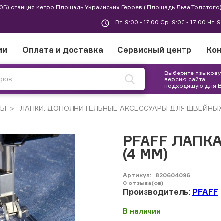
 30Б) станция метро Площадь Украинских Героев ( Площадь Льва Толстого)
Вт. 9:00 - 17:00 Ср. 9:00 - 17:00 Чт. 
ии
Оплата и доставка
Сервисный центр
Ко
Выберите языков
версию сайта
подходящую для 
РЫ
ЛАПКИ, ДОПОЛНИТЕЛЬНЫЕ АКСЕССУАРЫ ДЛЯ ШВЕЙНЫ
PFAFF ЛАПК
(4 ММ)
Артикул:
820604096
0
отзыва(ов)
Производитель:
PFAFF
В наличии