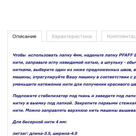
Описание
Характеристики
Комплекта
Чтобы использовать лапку 4мм,
наденьте лапку PFAFF 
нити,
заправьте иглу невидимой нитью, а шпульку - о
нитками,
выберите один из ниже предложенных швов, в
машины, отрегулируйте Вашу машину в соответствии с 
уменьшите натяжение нити для получения красивого ш
Подложите стабилизатор под ткань и заведите под лапк
нитку в выемку под лапкой. Закрепите первыми стежка
нити.
Можно заправлять верхнюю нить машины вышивал
Для бисерной нити 4 мм:
зигзаг: длина-3.5, ширина-4.0