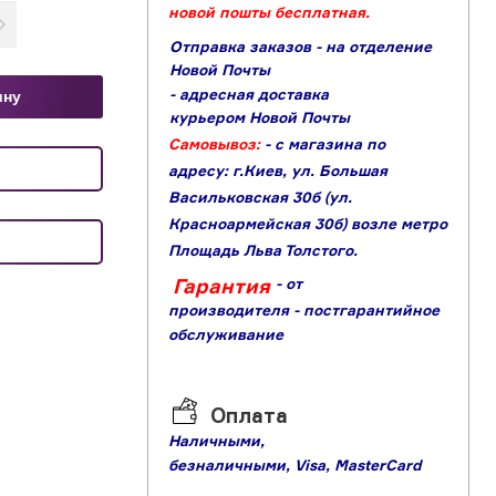
новой пошты бесплатная.
Отправка заказов - на отделение
Новой Почты
- адресная доставка
ину
курьером Новой Почты
Самовывоз:
- с магазина по
адресу: г.Киев, ул. Большая
Васильковская 30б (ул.
Красноармейская 30б) возле метро
Площадь Льва Толстого.
Гарантия
- от
производителя
- постгарантийное
обслуживание
Оплата
Наличными,
б
езналичными,
Visa,
MasterCard