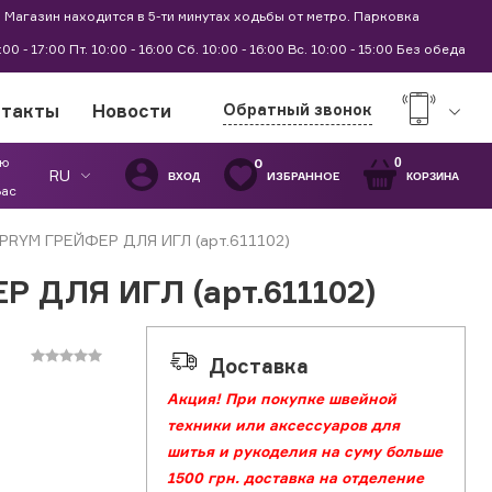
 Магазин находится в 5-ти минутах ходьбы от метро. Парковка
9:00 - 17:00 Пт. 10:00 - 16:00 Сб. 10:00 - 16:00 Вс. 10:00 - 15:00 Без обеда
нтакты
Новости
Обратный звонок
ую
0
0
RU
ИЗБРАННОЕ
ВХОД
КОРЗИНА
Вас
PRYM ГРЕЙФЕР ДЛЯ ИГЛ (арт.611102)
 ДЛЯ ИГЛ (арт.611102)
Доставка
Акция! При покупке швейной
техники или аксессуаров для
шитья и рукоделия на суму больше
1500 грн. доставка на отделение