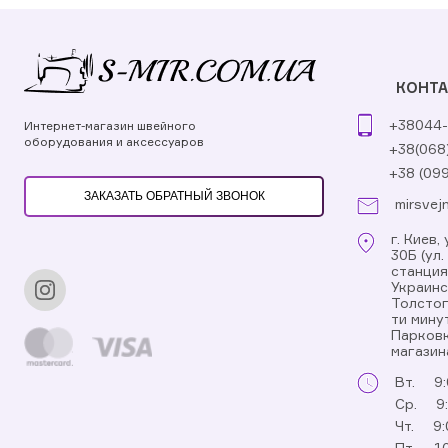
КОНТ
+38044-
Интернет-магазин швейного
оборудования и аксессуаров
+38(068
+38 (09
ЗАКАЗАТЬ ОБРАТНЫЙ ЗВОНОК
mirsvej
г. Киев
30Б (ул
станци
Украинс
Толстог
ти мину
Парковк
магазин
Вт.
9:
Ср.
9
Чт.
9:
Пт.
10