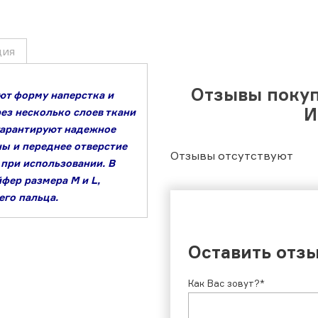
ция
Отзывы поку
ют форму наперстка и
И
рез несколько слоев ткани
гарантируют надежное
ы и переднее отверстие
Отзывы отсутствуют
при использовании. В
фер размера M и L,
его пальца.
Оставить отз
Как Вас зовут?*