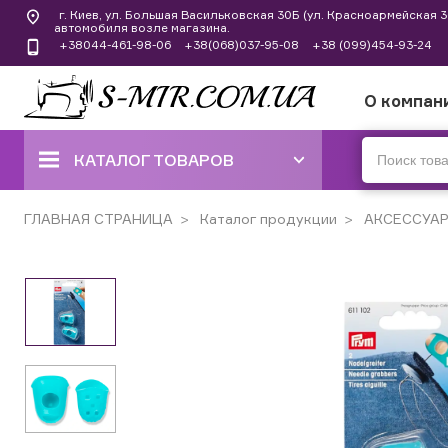
г. Киев, ул. Большая Васильковская 30Б (ул. Красноармейская
автомобиля возле магазина.
+38044-461-98-06
+38(068)037-95-08
+38 (099)454-93-24
О компан
КАТАЛОГ ТОВАРОВ
ШВЕЙНЫЕ МАШИНЫ
ГЛАВНАЯ СТРАНИЦА
Каталог продукции
АКСЕССУА
КОВЕРЛОКИ, ОВЕРЛОКИ,
ПЛОСКОШОВНЫЕ МАШИНЫ
ВЫШИВАЛЬНЫЕ И ШВЕЙНО-
ВЫШИВАЛЬНЫЕ
ШВЕЙНЫЕ МАШИНЫ РУЧНОГО
СТЕЖКА
ВЯЗАЛЬНЫЕ МАШИНЫ