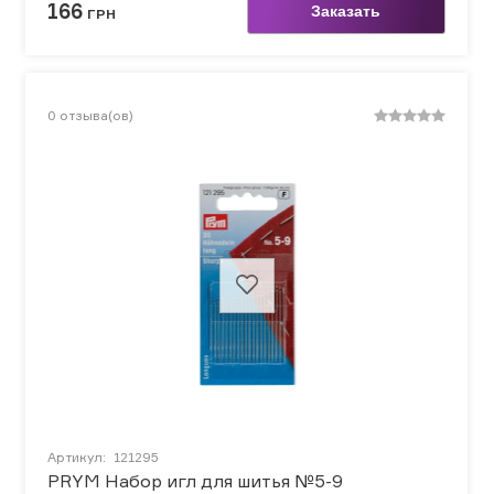
166
Заказать
ГРН
0
отзыва(ов)
Артикул:
121295
PRYM Набор игл для шитья №5-9