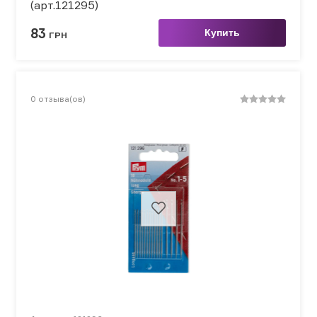
(арт.121295)
83
Купить
ГРН
0
отзыва(ов)