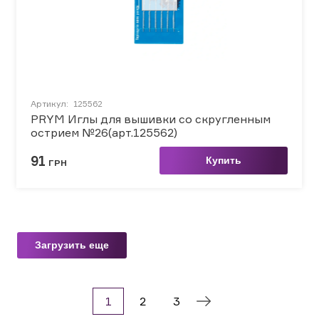
Артикул:
125562
PRYM Иглы для вышивки со скругленным
острием №26(арт.125562)
91
Купить
ГРН
Загрузить еще
1
2
3