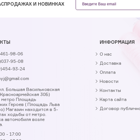
РАСПРОДАЖАХ И НОВИНКАХ
АКТЫ
ИНФОРМАЦИЯ
461-98-06
О нас
)037-95-08
Доставка
9)454-93-24
Оплата
nyj@gmail.com
Новости
, ул. Большая Васильковская
Контакты
. Красноармейская 30Б)
я метро Площадь
Карта сайта
ких Героев ( Площадь Льва
Договор публичн
о) Магазин находится в 5-
тах ходьбы от метро.
а автомобиля возле
а.
00 - 17:00