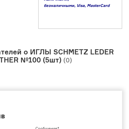
б
езналичными,
Visa,
MasterCard
ателей о ИГЛЫ SCHMETZ LEDER
THER №100 (5шт)
(0)
ыв
Сообщение*