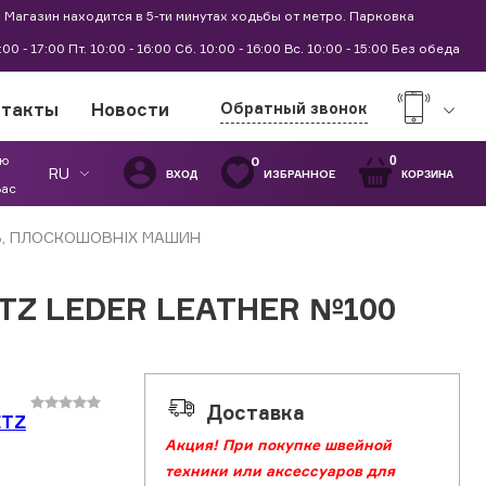
 Магазин находится в 5-ти минутах ходьбы от метро. Парковка
9:00 - 17:00 Пт. 10:00 - 16:00 Сб. 10:00 - 16:00 Вс. 10:00 - 15:00 Без обеда
нтакты
Новости
Обратный звонок
ую
0
0
RU
ИЗБРАННОЕ
ВХОД
КОРЗИНА
Вас
В, ПЛОСКОШОВНІХ МАШИН
TZ LEDER LEATHER №100
Доставка
ETZ
Акция! При покупке швейной
техники или аксессуаров для