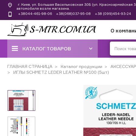
г. Киев, ул. Большая Васильковская 30Б (ул. Красноармейская
автомобиля возле магазина.
+38044-461-98-06
+38(068)037-95-08
+38 (099)454-93-24
О компан
КАТАЛОГ ТОВАРОВ
ШВЕЙНЫЕ МАШИНЫ
ГЛАВНАЯ СТРАНИЦА
Каталог продукции
АКСЕССУА
ИГЛЫ SCHMETZ LEDER LEATHER №100 (5шт)
КОВЕРЛОКИ, ОВЕРЛОКИ,
ПЛОСКОШОВНЫЕ МАШИНЫ
ВЫШИВАЛЬНЫЕ И ШВЕЙНО-
ВЫШИВАЛЬНЫЕ
ШВЕЙНЫЕ МАШИНЫ РУЧНОГО
СТЕЖКА
ВЯЗАЛЬНЫЕ МАШИНЫ