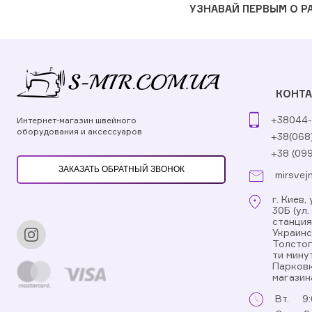
УЗНАВАЙ ПЕРВЫМ О 
КОНТ
+38044-
Интернет-магазин швейного
оборудования и аксессуаров
+38(068
+38 (09
ЗАКАЗАТЬ ОБРАТНЫЙ ЗВОНОК
mirsvej
г. Киев
30Б (ул
станци
Украинс
Толстог
ти мину
Парковк
магазин
Вт.
9: