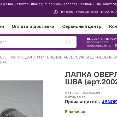
 30Б) станция метро Площадь Украинских Героев ( Площадь Льва Толстого)
Вт. 9:00 - 17:00 Ср. 9:00 - 17:00 Чт. 
ии
Оплата и доставка
Сервисный центр
Ко
Выберите языков
версию сайта
подходящую для 
РЫ
ЛАПКИ, ДОПОЛНИТЕЛЬНЫЕ АКСЕССУАРЫ ДЛЯ ШВЕЙНЫ
104)
ЛАПКА ОВЕР
ШВА (арт.200
Артикул:
200203104
0
отзыва(ов)
Производитель:
JANOM
В наличии