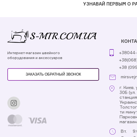
УЗНАВАЙ ПЕРВЫМ О 
КОНТ
+38044-
Интернет-магазин швейного
оборудования и аксессуаров
+38(068
+38 (09
ЗАКАЗАТЬ ОБРАТНЫЙ ЗВОНОК
mirsvej
г. Киев
30Б (ул
станци
Украинс
Толстог
ти мину
Парковк
магазин
Вт.
9: