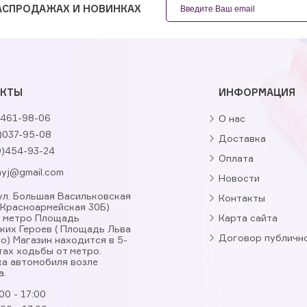
РАСПРОДАЖАХ И НОВИНКАХ
АКТЫ
ИНФОРМАЦИЯ
461-98-06
О нас
)037-95-08
Доставка
9)454-93-24
Оплата
nyj@gmail.com
Новости
, ул. Большая Васильковская
Контакты
. Красноармейская 30Б)
я метро Площадь
Карта сайта
ких Героев ( Площадь Льва
Договор публичн
о) Магазин находится в 5-
тах ходьбы от метро.
а автомобиля возле
а.
00 - 17:00