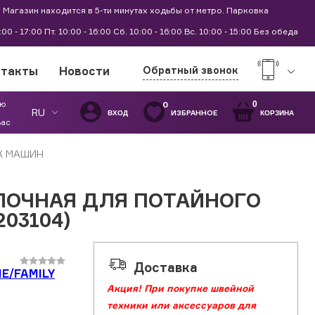
 Магазин находится в 5-ти минутах ходьбы от метро. Парковка
9:00 - 17:00 Пт. 10:00 - 16:00 Сб. 10:00 - 16:00 Вс. 10:00 - 15:00 Без обеда
нтакты
Новости
Обратный звонок
ую
0
0
RU
ИЗБРАННОЕ
ВХОД
КОРЗИНА
Вас
Х МАШИН
ЛОЧНАЯ ДЛЯ ПОТАЙНОГО
203104)
Доставка
E/FAMILY
Акция! При покупке швейной
техники или аксессуаров для