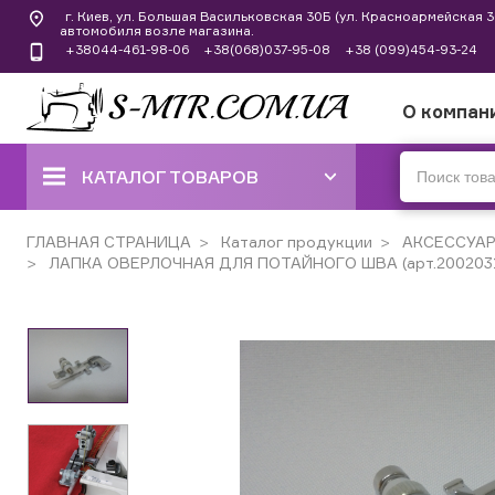
г. Киев, ул. Большая Васильковская 30Б (ул. Красноармейская
автомобиля возле магазина.
+38044-461-98-06
+38(068)037-95-08
+38 (099)454-93-24
О компан
КАТАЛОГ ТОВАРОВ
ШВЕЙНЫЕ МАШИНЫ
ГЛАВНАЯ СТРАНИЦА
Каталог продукции
АКСЕССУА
ЛАПКА ОВЕРЛОЧНАЯ ДЛЯ ПОТАЙНОГО ШВА (арт.200203
КОВЕРЛОКИ, ОВЕРЛОКИ,
ПЛОСКОШОВНЫЕ МАШИНЫ
ВЫШИВАЛЬНЫЕ И ШВЕЙНО-
ВЫШИВАЛЬНЫЕ
ШВЕЙНЫЕ МАШИНЫ РУЧНОГО
СТЕЖКА
ВЯЗАЛЬНЫЕ МАШИНЫ