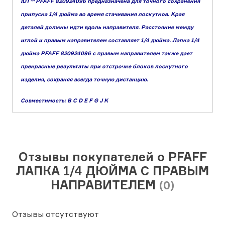
IDT™ PFAFF 820924096 предназначена для точного сохранения
припуска 1/4 дюйма во время стачивания лоскутков. Kрая
деталей должны идти вдоль направителя. Расстояние между
иглой и правым направителем составляет 1/4 дюйма. Лапка 1/4
дюйма PFAFF 820924096 с правым направителем также дает
прекрасные результаты при отстрочке блоков лоскутного
изделия, сохраняя всегда точную дистанцию.
Совместимость: B C D E F G J K
Отзывы покупателей о PFAFF
ЛАПКА 1/4 ДЮЙМА С ПРАВЫМ
НАПРАВИТЕЛЕМ
(0)
Отзывы отсутствуют