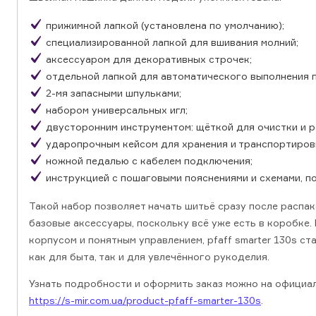
прижимной лапкой (установлена по умолчанию);
специализированной лапкой для вшивания молний;
аксессуаром для декоративных строчек;
отдельной лапкой для автоматического выполнения п
2-мя запасными шпульками;
набором универсальных игл;
двусторонним инструментом: щёткой для очистки и 
ударопрочным кейсом для хранения и транспортиров
ножной педалью с кабелем подключения;
инструкцией с пошаговыми пояснениями и схемами, п
Такой набор позволяет начать шитьё сразу после распак
базовые аксессуары, поскольку всё уже есть в коробке.
корпусом и понятным управлением, pfaff smarter 130s с
как для быта, так и для увлечённого рукоделия.
Узнать подробности и оформить заказ можно на официа
https://s-mir.com.ua/product-pfaff-smarter-130s
.