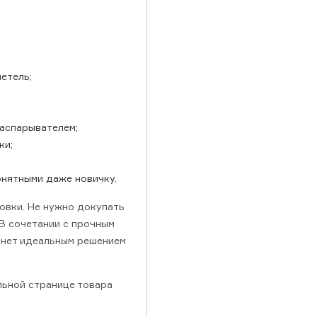
етель;
распарывателем;
ки;
онятными даже новичку.
овки. Не нужно докупать
 В сочетании с прочным
танет идеальным решением
льной странице товара