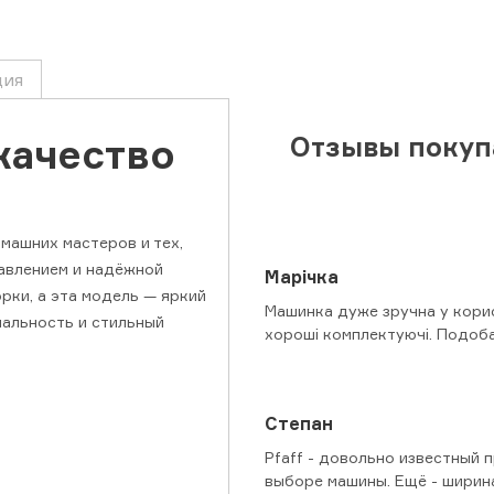
ция
качество
Отзывы покуп
омашних мастеров и тех,
авлением и надёжной
Марічка
рки, а эта модель — яркий
Машинка дуже зручна у корист
нальность и стильный
хороші комплектуючі. Подоба
Степан
Pfaff - довольно известный 
выборе машины. Ещё - ширина