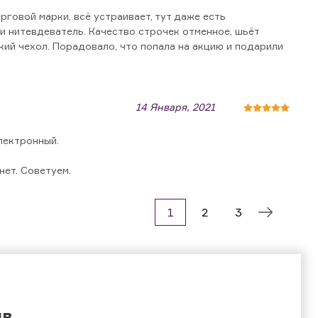
рговой марки, всё устраивает, тут даже есть
и нитевдеватель. Качество строчек отменное, шьёт
кий чехол. Порадовало, что попала на акцию и подарили
14 Января, 2021
лектронный.
нет. Советуем.
1
2
3
ыв