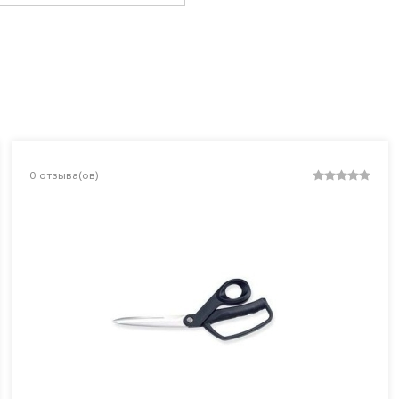
0
отзыва(ов)