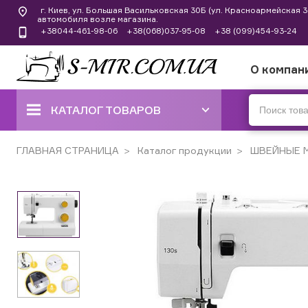
г. Киев, ул. Большая Васильковская 30Б (ул. Красноармейская
автомобиля возле магазина.
+38044-461-98-06
+38(068)037-95-08
+38 (099)454-93-24
О компан
КАТАЛОГ ТОВАРОВ
ШВЕЙНЫЕ МАШИНЫ
ГЛАВНАЯ СТРАНИЦА
Каталог продукции
ШВЕЙНЫЕ 
КОВЕРЛОКИ, ОВЕРЛОКИ,
ПЛОСКОШОВНЫЕ МАШИНЫ
ВЫШИВАЛЬНЫЕ И ШВЕЙНО-
ВЫШИВАЛЬНЫЕ
ШВЕЙНЫЕ МАШИНЫ РУЧНОГО
СТЕЖКА
ВЯЗАЛЬНЫЕ МАШИНЫ