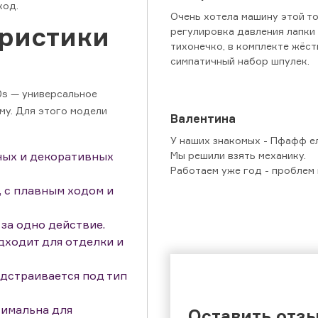
ход.
Очень хотела машину этой то
еристики
регулировка давления лапки 
тихонечко, в комплекте жёст
симпатичный набор шпулек.
0s — универсальное
му. Для этого модели
Валентина
У наших знакомых - Пфафф е
Мы решили взять механику.
ных и декоративных
Работаем уже год - проблем 
, с плавным ходом и
за одно действие.
дходит для отделки и
одстраивается под тип
тимальна для
Оставить отз