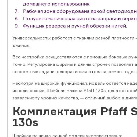
домашнего использования.
Рабочая зона оборудована яркой светодиодн
Полуавтоматическая система заправки верхн
Функция реверса и ручной обрезки нитей.
Универсальность: работает с тканями разной плотности 
джинсы.
Все настройки осуществляются с помощью боковых руче
точно. Регулировка ширины и длины строчек позволяет 
конкретные задачи: декоративная отделка, ремонт одежд
Несмотря на широкий функционал, модель остаётся надё
использовании. Швейная машина Pfaff 130s, цена которо
заявленному уровню качества, — отличный выбор в диап
Комплектация Pfaff 
130s
Швейная машинка данной модели укомплектована: