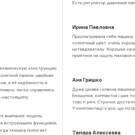
Есть регулятор давления лапк
Ирина Павловна
Присматривала себе машину,
солнечный цвет, очень хорош
нитевдеватель. Хорошее каче
приятное на ощупь маховое к
механическую конструкцию
понятной панели, швейная
Аня Гришко
ов, а её надёжность и
Дуже цікава і класна машинка
плавно, легко справляясь
Безшумна, компактна і шиє тон
по-настоящему
товсті речі. Строчок достатн
У комплектації є все, що потр
те внимание: модель
ая встроенными функциями,
огда техника помогает
Тамара Алексеева