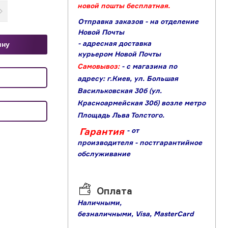
новой пошты бесплатная.
Отправка заказов - на отделение
Новой Почты
- адресная доставка
ину
курьером Новой Почты
Самовывоз:
- с магазина по
адресу: г.Киев, ул. Большая
Васильковская 30б (ул.
Красноармейская 30б) возле метро
Площадь Льва Толстого.
Гарантия
- от
производителя
- постгарантийное
обслуживание
Оплата
Наличными,
б
езналичными,
Visa,
MasterCard