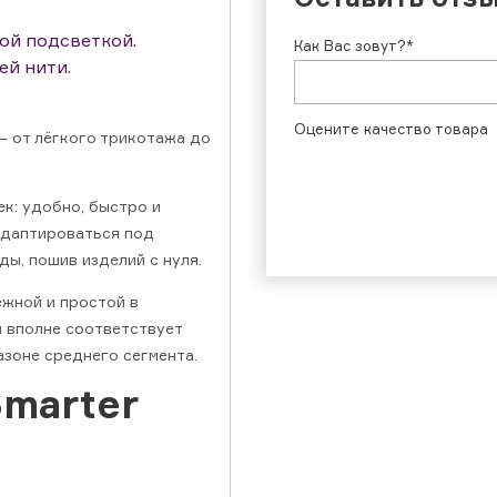
ой подсветкой.
Как Вас зовут?*
ей нити.
Оцените качество товара
— от лёгкого трикотажа до
к: удобно, быстро и
адаптироваться под
ы, пошив изделий с нуля.
жной и простой в
й вполне соответствует
азоне среднего сегмента.
Smarter