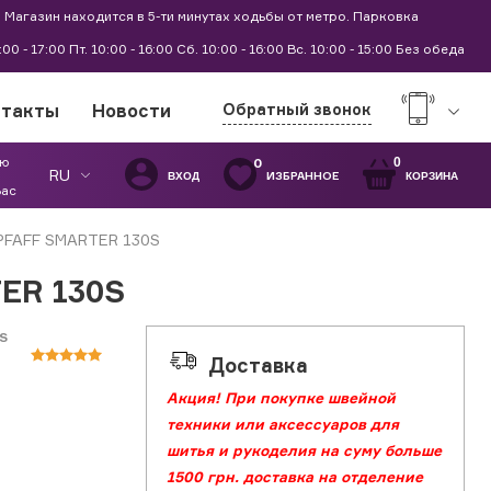
 Магазин находится в 5-ти минутах ходьбы от метро. Парковка
9:00 - 17:00 Пт. 10:00 - 16:00 Сб. 10:00 - 16:00 Вс. 10:00 - 15:00 Без обеда
нтакты
Новости
Обратный звонок
ую
0
0
RU
ИЗБРАННОЕ
ВХОД
КОРЗИНА
Вас
FAFF SMARTER 130S
ER 130S
S
Доставка
Акция! При покупке швейной
техники или аксессуаров для
шитья и рукоделия на суму больше
1500 грн. доставка на отделение