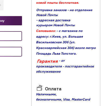
новой пошты бесплатная.
Отправка заказов - на отделение
Новой Почты
- адресная доставка
ину
курьером Новой Почты
Самовывоз:
- с магазина по
адресу: г.Киев, ул. Большая
Васильковская 30б (ул.
Красноармейская 30б) возле метро
Площадь Льва Толстого.
Гарантия
- от
производителя
- постгарантийное
обслуживание
Оплата
Наличными,
б
езналичными,
Visa,
MasterCard