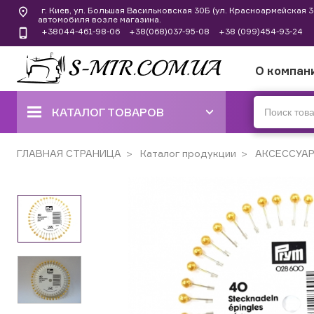
г. Киев, ул. Большая Васильковская 30Б (ул. Красноармейская
автомобиля возле магазина.
+38044-461-98-06
+38(068)037-95-08
+38 (099)454-93-24
О компан
КАТАЛОГ ТОВАРОВ
ШВЕЙНЫЕ МАШИНЫ
ГЛАВНАЯ СТРАНИЦА
Каталог продукции
АКСЕССУА
КОВЕРЛОКИ, ОВЕРЛОКИ,
ПЛОСКОШОВНЫЕ МАШИНЫ
ВЫШИВАЛЬНЫЕ И ШВЕЙНО-
ВЫШИВАЛЬНЫЕ
ШВЕЙНЫЕ МАШИНЫ РУЧНОГО
СТЕЖКА
ВЯЗАЛЬНЫЕ МАШИНЫ