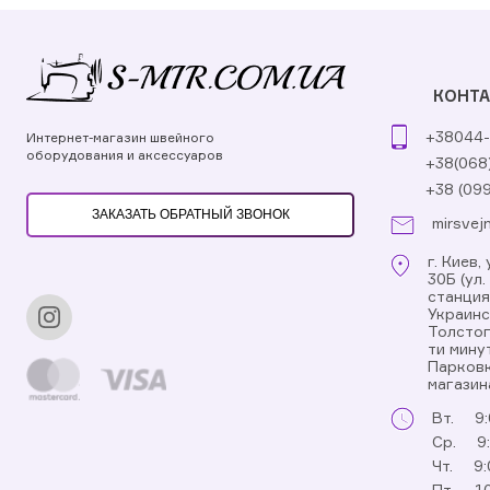
КОНТ
+38044-
Интернет-магазин швейного
оборудования и аксессуаров
+38(068
+38 (09
ЗАКАЗАТЬ ОБРАТНЫЙ ЗВОНОК
mirsvej
г. Киев
30Б (ул
станци
Украинс
Толстог
ти мину
Парковк
магазин
Вт.
9:
Ср.
9
Чт.
9:
Пт.
10