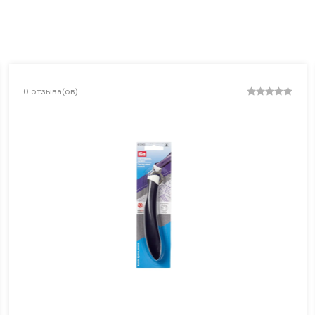
0
отзыва(ов)