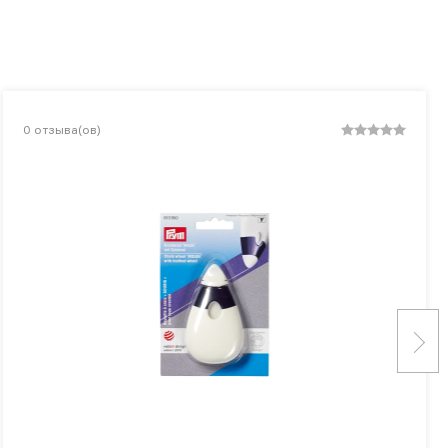
0
отзыва(ов)