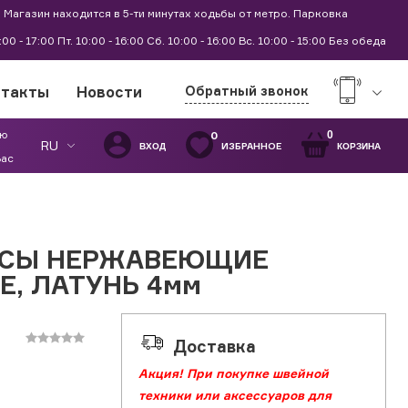
 Магазин находится в 5-ти минутах ходьбы от метро. Парковка
9:00 - 17:00 Пт. 10:00 - 16:00 Сб. 10:00 - 16:00 Вс. 10:00 - 15:00 Без обеда
нтакты
Новости
Обратный звонок
ую
0
0
RU
ИЗБРАННОЕ
ВХОД
КОРЗИНА
Вас
РСЫ НЕРЖАВЕЮЩИЕ
Е, ЛАТУНЬ 4мм
Доставка
Акция! При покупке швейной
техники или аксессуаров для