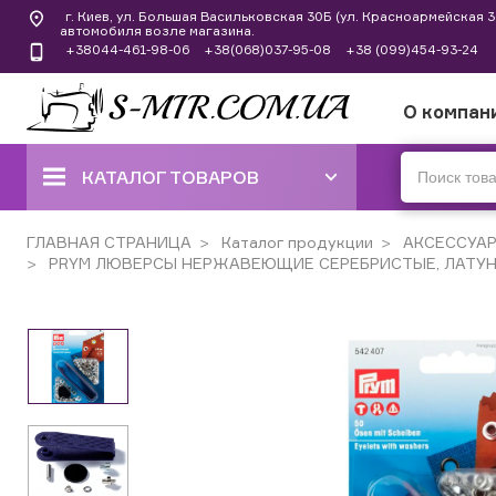
г. Киев, ул. Большая Васильковская 30Б (ул. Красноармейская
автомобиля возле магазина.
+38044-461-98-06
+38(068)037-95-08
+38 (099)454-93-24
О компан
КАТАЛОГ ТОВАРОВ
ШВЕЙНЫЕ МАШИНЫ
ГЛАВНАЯ СТРАНИЦА
Каталог продукции
АКСЕССУА
PRYM ЛЮВЕРСЫ НЕРЖАВЕЮЩИЕ СЕРЕБРИСТЫЕ, ЛАТУН
КОВЕРЛОКИ, ОВЕРЛОКИ,
ПЛОСКОШОВНЫЕ МАШИНЫ
ВЫШИВАЛЬНЫЕ И ШВЕЙНО-
ВЫШИВАЛЬНЫЕ
ШВЕЙНЫЕ МАШИНЫ РУЧНОГО
СТЕЖКА
ВЯЗАЛЬНЫЕ МАШИНЫ