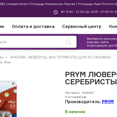
 30Б) станция метро Площадь Украинских Героев ( Площадь Льва Толстого)
Вт. 9:00 - 17:00 Ср. 9:00 - 17:00 Чт. 
ии
Оплата и доставка
Сервисный центр
Ко
Выберите языков
версию сайта
подходящую для 
РЫ
КНОПКИ, ЛЮВЕРСЫ, ИНСТРУМЕНТЫ ДЛЯ УСТАНОВКИ
Ь 4мм
PRYM ЛЮВЕ
СЕРЕБРИСТЫ
Артикул:
542407
0
отзыва(ов)
Производитель:
PRYM
В наличии