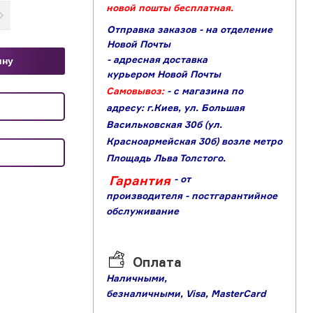
новой пошты бесплатная.
Отправка заказов - на отделение
Новой Почты
- адресная доставка
ину
курьером Новой Почты
Самовывоз:
- с магазина по
адресу: г.Киев, ул. Большая
Васильковская 30б (ул.
Красноармейская 30б) возле метро
Площадь Льва Толстого.
Гарантия
- от
производителя
- постгарантийное
обслуживание
Оплата
Наличными,
б
езналичными,
Visa,
MasterCard