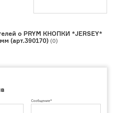
телей о PRYM КНОПКИ *JERSEY*
мм (арт.390170)
(0)
ыв
Сообщение*