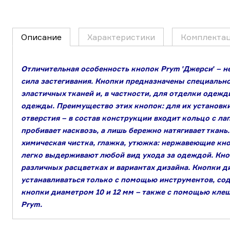
Описание
Характеристики
Комплекта
Отличительная особенность кнопок Prym ʹДжерсиʹ – н
сила застегивания. Кнопки предназначены специально
эластичных тканей и, в частности, для отделки одеж
одежды. Преимущество этих кнопок: для их установк
отверстия – в состав конструкции входит кольцо с ла
пробивает насквозь, а лишь бережно натягивает ткань.
химическая чистка, глажка, утюжка: нержавеющие кно
легко выдерживают любой вид ухода за одеждой. Кно
различных расцветках и вариантах дизайна. Кнопки д
устанавливаться только с помощью инструментов, со
кнопки диаметром 10 и 12 мм – также с помощью клещ
Prym.