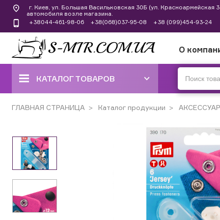
г. Киев, ул. Большая Васильковская 30Б (ул. Красноармейская
автомобиля возле магазина.
+38044-461-98-06
+38(068)037-95-08
+38 (099)454-93-24
О компан
КАТАЛОГ ТОВАРОВ
ШВЕЙНЫЕ МАШИНЫ
ГЛАВНАЯ СТРАНИЦА
Каталог продукции
АКСЕССУА
КОВЕРЛОКИ, ОВЕРЛОКИ,
ПЛОСКОШОВНЫЕ МАШИНЫ
ВЫШИВАЛЬНЫЕ И ШВЕЙНО-
ВЫШИВАЛЬНЫЕ
ШВЕЙНЫЕ МАШИНЫ РУЧНОГО
СТЕЖКА
ВЯЗАЛЬНЫЕ МАШИНЫ