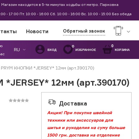
 Магазин находится в 5-ти минутах ходьбы от метро. Парковка
9:00 - 17:00 Пт. 10:00 - 16:00 Сб. 10:00 - 16:00 Вс. 10:00 - 15:00 Без обеда
нтакты
Новости
Обратный звонок
ую
0
0
RU
ИЗБРАННОЕ
ВХОД
КОРЗИНА
Вас
PRYM КНОПКИ *JERSEY* 12мм (арт.390170)
*JERSEY* 12мм (арт.390170)
Доставка
Акция! При покупке швейной
техники или аксессуаров для
шитья и рукоделия на суму больше
1500 грн. доставка на отделение