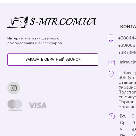
КОНТ
+38044-
Интернет-магазин швейного
оборудования и аксессуаров
+38(068
+38 (09
ЗАКАЗАТЬ ОБРАТНЫЙ ЗВОНОК
mirsvej
г. Киев
30Б (ул
станци
Украинс
Толстог
ти мину
Парковк
магазин
Вт.
9:
Ср.
9
Чт.
9:
Пт.
10