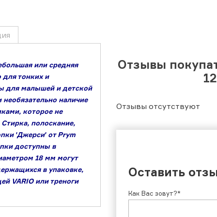
ция
Отзывы покупа
ебольшая или средняя
12
 для тонких и
ды для малышей и детской
и необязательно наличие
Отзывы отсутствуют
пками, которое не
 Стирка, полоскание,
пки ʹДжерсиʹ от Prym
пки доступны в
иаметром 18 мм могут
Оставить отз
держащихся в упаковке,
ей VARIO или треноги
Как Вас зовут?*