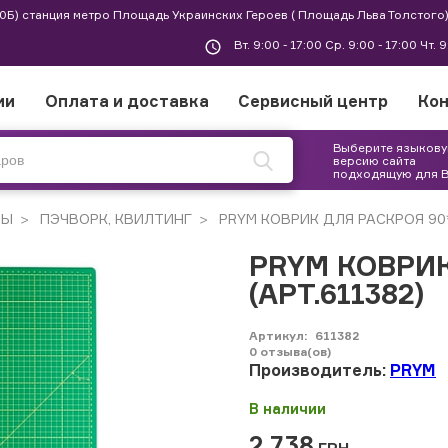
 30Б) станция метро Площадь Украинских Героев ( Площадь Льва Толстого)
Вт. 9:00 - 17:00 Ср. 9:00 - 17:00 Чт. 
ии
Оплата и доставка
Сервисный центр
Ко
Выберите языков
версию сайта
подходящую для 
РЫ
ПЭЧВОРК, КВИЛТИНГ
PRYM КОВРИК ДЛЯ РАСКРОЯ 90*
PRYM КОВРИК
(АРТ.611382)
Артикул:
611382
0
отзыва(ов)
Производитель:
PRYM
В наличии
2 738