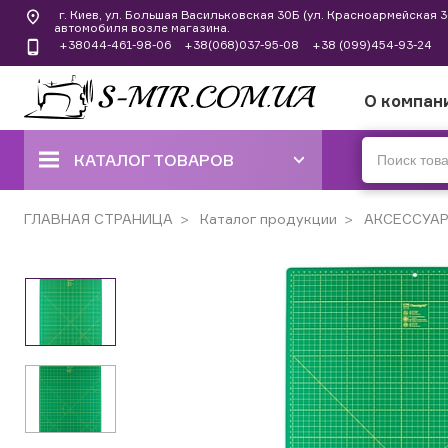
г. Киев, ул. Большая Васильковская 30Б (ул. Красноармейская
автомобиля возле магазина.
+38044-461-98-06
+38(068)037-95-08
+38 (099)454-93-24
О компан
КАТАЛОГ ТОВАРОВ
ШВЕЙНЫЕ МАШИНЫ
ГЛАВНАЯ СТРАНИЦА
Каталог продукции
АКСЕССУА
КОВЕРЛОКИ, ОВЕРЛОКИ,
ПЛОСКОШОВНЫЕ МАШИНЫ
ВЫШИВАЛЬНЫЕ И ШВЕЙНО-
ВЫШИВАЛЬНЫЕ
ШВЕЙНЫЕ МАШИНЫ РУЧНОГО
СТЕЖКА
ВЯЗАЛЬНЫЕ МАШИНЫ