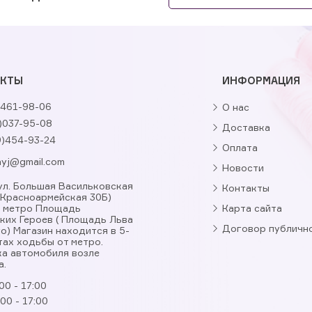
АКТЫ
ИНФОРМАЦИЯ
461-98-06
О нас
)037-95-08
Доставка
9)454-93-24
Оплата
nyj@gmail.com
Новости
, ул. Большая Васильковская
Контакты
. Красноармейская 30Б)
я метро Площадь
Карта сайта
ких Героев ( Площадь Льва
Договор публичн
о) Магазин находится в 5-
тах ходьбы от метро.
а автомобиля возле
а.
00 - 17:00
:00 - 17:00