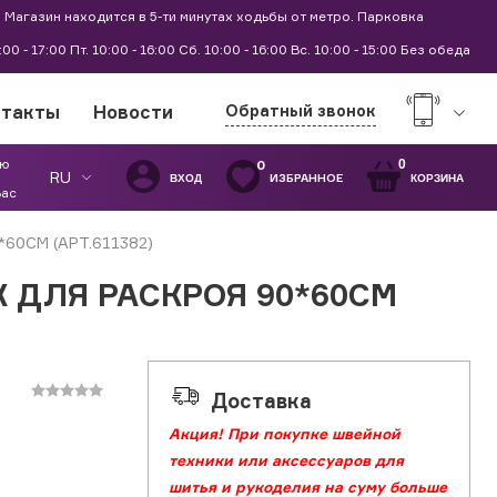
 Магазин находится в 5-ти минутах ходьбы от метро. Парковка
9:00 - 17:00 Пт. 10:00 - 16:00 Сб. 10:00 - 16:00 Вс. 10:00 - 15:00 Без обеда
нтакты
Новости
Обратный звонок
ую
0
0
RU
ИЗБРАННОЕ
ВХОД
КОРЗИНА
Вас
60СМ (АРТ.611382)
 ДЛЯ РАСКРОЯ 90*60СМ
Доставка
Акция! При покупке швейной
техники или аксессуаров для
шитья и рукоделия на суму больше