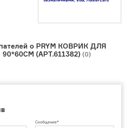
б
езналичными,
Visa,
MasterCard
пателей о PRYM КОВРИК ДЛЯ
90*60СМ (АРТ.611382)
(0)
ыв
Сообщение*