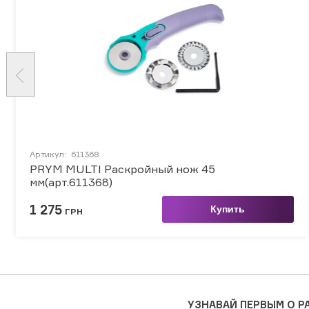
Артикул:
611368
PRYM MULTI Раскройный нож 45
мм(арт.611368)
1 275
Купить
ГРН
УЗНАВАЙ ПЕРВЫМ О 