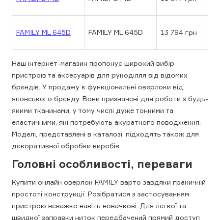
FAMILY ML 645D
FAMILY ML 645D
13 794 грн
Наш інтернет-магазин пропонує широкий вибір
пристроїв та аксесуарів для рукоділля від відомих
брендів. У продажу є функціональні оверлоки від
японського бренду. Вони призначені для роботи з будь-
якими тканинами, у тому числі дуже тонкими та
еластичними, які потребують акуратного поводження.
Моделі, представлені в каталозі, підходять також для
декоративної обробки виробів.
Головні особливості, переваги
Купити онлайн оверлок FAMILY варто завдяки граничній
простоті конструкції. Розібратися з застосуванням
пристрою неважко навіть новачкові. Для легкої та
швидкої заправки ниток передбачений прямий доступ