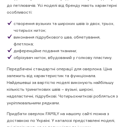
до петлювачів. Усі моделі від бренду мають характерні
особливості:
створення вузьких та широких швів із двох, трьох,
чотирьох ниток;
виконання підрубкового шва, обметування,
флетлока;
диференційне подання тканини;
обрізувач ниток, вбудований у голкову пластину.
Передбачені стандартні операції для оверлока. Ціна
залежить від характеристик та функціонала.
Найдешевші за вартістю моделі виконують найбільшу
кількість триниткових швів – вузькі, широкі,
наделастичні, підрубкові. Чотирьохниткові робляться з
укріплювальними рядками.
Придбати оверлок FAMILY на нашому сайті можна з
доставкою по Україні. У каталозі представлені моделі,