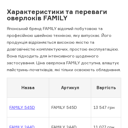
Характеристики та переваги
оверлоків FAMILY
Японський бренд FAMILY відомий побутовою та
професійною швейною технікою, яку випускає. Його
продукція відрізняється високою якістю та
довговічністю комплектуючих, простою експлуатацією.
Вона підходить для інтенсивного щоденного
застосування. Ціна оверлока FAMILY доступна, влаштує
майстринь-початківців, які тільки освоюють обладнання.
Назва
Артикул
Вартість
FAMILY 545D
FAMILY 545D
13 547 грн
FAMILY 244D
FAMILY 244D
11 077 грн