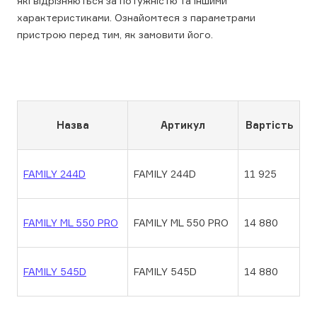
які відрізняються за потужністю та іншими
характеристиками. Ознайомтеся з параметрами
пристрою перед тим, як замовити його.
Назва
Артикул
Вартість
FAMILY 244D
FAMILY 244D
11 925
FAMILY ML 550 PRO
FAMILY ML 550 PRO
14 880
FAMILY 545D
FAMILY 545D
14 880