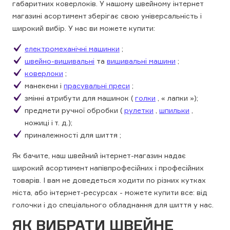
габаритних коверлоків. У нашому швейному інтернет
магазині асортимент зберігає свою універсальність і
широкий вибір. У нас ви можете купити:
електромеханічні машинки
;
швейно-вишивальні
та
вишивальні машини
;
коверлоки
;
манекени і
прасувальні преси
;
змінні атрибути для машинок (
голки
, « лапки »);
предмети ручної обробки (
рулетки
,
шпильки
,
ножиці і т. д.);
приналежності для шиття ;
Як бачите, наш швейний інтернет-магазин надає
широкий асортимент напівпрофесійних і професійних
товарів. І вам не доведеться ходити по різних кутках
міста, або інтернет-ресурсах - можете купити все: від
голочки і до спеціального обладнання для шиття у нас.
ЯК ВИБРАТИ ШВЕЙНЕ