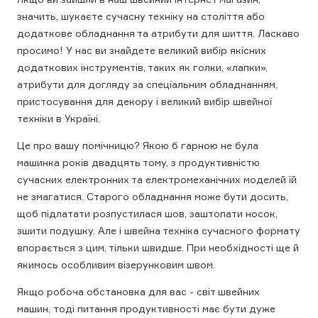
значить, шукаєте сучасну техніку на століття або
додаткове обладнання та атрибути для шиття. Ласкаво
просимо! У нас ви знайдете великий вибір якісних
додаткових інструментів, таких як голки, «лапки»,
атрибути для догляду за спеціальним обладнанням,
пристосування для декору і великий вибір швейної
техніки в Україні.
Це про вашу помічницю? Якою б гарною не була
машинка років двадцять тому, з продуктивністю
сучасних електронних та електромеханічних моделей їй
не змагатися. Старого обладнання може бути досить,
щоб підлатати розпустилася шов, заштопати носок,
зшити подушку. Але і швейна техніка сучасного формату
впорається з цим, тільки швидше. При необхідності ще й
якимось особливим візерунковим швом.
Якщо робоча обстановка для вас - світ швейних
машин, тоді питання продуктивності має бути дуже