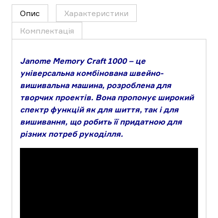
Опис
Характеристики
Комплектація
Janome Memory Craft 1000 – це
універсальна комбінована швейно-
вишивальна машина, розроблена для
творчих проектів. Вона пропонує широкий
спектр функцій як для шиття, так і для
вишивання, що робить її придатною для
різних потреб рукоділля.