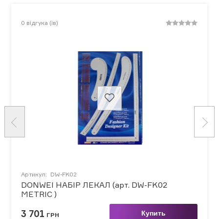
0
відгука (ів)
Артикул:
DW-FK02
DONWEI НАБІР ЛЕКАЛ (арт. DW-FK02
METRIC )
3 701
Купить
ГРН