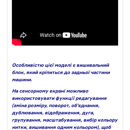
Особливістю цієї моделі є вишивальний
блок, який кріпиться до задньої частини
машини.
На сенсорному екрані можливо
використовувати функції редагування
(зміна розміру, поворот, об'єднання,
дублювання, відображення, дуга,
групування, масштабування, вибір кольору
нитки, вишивання одним кольором), щоб