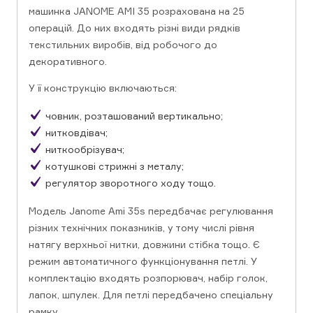
машинка JANOME AMI 35 розрахована на 25
операцій. До них входять різні види рядків
текстильних виробів, від робочого до
декоративного.
У її конструкцію включаються:
човник, розташований вертикально;
нитковдівач;
ниткообрізувач;
котушкові стрижні з металу;
регулятор зворотного ходу тощо.
Модель Janome Ami 35s передбачає регулювання
різних технічних показників, у тому числі рівня
натягу верхньої нитки, довжини стібка тощо. Є
режим автоматичного функціонування петлі. У
комплектацію входять розпорювач, набір голок,
лапок, шпулек. Для петлі передбачено спеціальну
рамку.