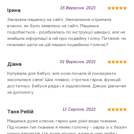
15 Вересня, 2021
Ірина
Заказала машинку на сайті. Замовлення отримала
вчасно, як було заявлено на сайті. Машинка
подобається - розібралась по інструкції швидко, але не
знайшла інформації в ній про подвійну голку. Питання, чи
можливо шити на цій машині подвійною голкою?
01 Вересня, 2021
Діана
Купувала для бабусі, але коли почала їй показувати
захопилася сама! Шиє плавно, строчка гарна, функцій
достатньо. Бабуся рада і я задоволена. Дякую дівчатам
за допомогу
11 Серпня, 2021
Таня Рябій
Машинка дуже класна, гарно шиє різні види тканини.
Під кожен тип тканини я міняю голочку - зараз їх є безліч
різних варіантів. Це дуже зручно, адже я шию любе і