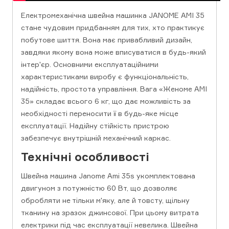
Електромеханічна швейна машинка JANOME AMI 35
стане чудовим придбанням для тих, хто практикує
побутове шиття. Вона має привабливий дизайн,
завдяки якому вона може вписуватися в будь-який
інтер'єр. Основними експлуатаційними
характеристиками виробу є функціональність,
надійність, простота управління. Вага «Женоме АМІ
35» складає всього 6 кг, що дає можливість за
необхідності переносити її в будь-яке місце
експлуатації. Надійну стійкість пристрою
забезпечує внутрішній механічний каркас.
Технічні особливості
Швейна машина Janome Ami 35s укомплектована
двигуном з потужністю 60 Вт, що дозволяє
обробляти не тільки м'яку, але й товсту, щільну
тканину на зразок джинсової. При цьому витрата
електрики під час експлуатації невелика. Швейна