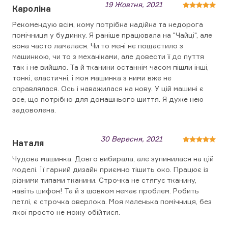
19 Жовтня, 2021
Кароліна
Рекомендую всім, кому потрібна надійна та недорога
помічниця у будинку. Я раніше працювала на "Чайці", але
вона часто ламалася. Чи то мені не пощастило з
машинкою, чи то з механіками, але довести її до пуття
так і не вийшло. Та й тканини останнім часом пішли інші,
тонкі, еластичні, і моя машинка з ними вже не
справлялася. Ось і наважилася на нову. У цій машині є
все, що потрібно для домашнього шиття. Я дуже нею
задоволена.
30 Вересня, 2021
Наталя
Чудова машинка. Довго вибирала, але зупинилася на цій
моделі. Її гарний дизайн приємно тішить око. Працює із
різними типами тканини. Строчка не стягує тканину,
навіть шифон! Та й з шовком немає проблем. Робить
петлі, є строчка оверлока. Моя маленька помічниця, без
якої просто не можу обійтися.