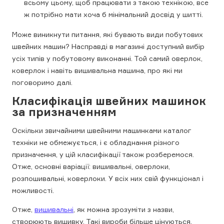
всьому цьому, щоб працювати з такою технікою, все
ж потрібно мати хоча б мінімальний досвід у шитті.
Може виникнути питання, які бувають види побутових
швейних машин? Насправді в магазині доступний вибір
усіх типів у побутовому виконанні. Той самий оверлок,
коверлок і навіть вишивальна машина, про які ми
поговоримо далі.
Класифікація швейних машинок
за призначенням
Оскільки звичайними швейними машинками каталог
техніки не обмежується, і є обладнання різного
призначення, у цій класифікації також розберемося.
Отже, основні варіації: вишивальні, оверлоки,
розпошивальні, коверлоки. У всіх них свій функціонал і
можливості.
Отже,
вишивальні
, як можна зрозуміти з назви,
створюють вишивку. Такі вироби більше цінуються,