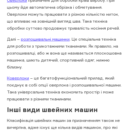
Оверлоки
призначені для обробки країв виробу. При
цьому йде автоматична обрізка і обметування.
Оверлоки можуть працювати з різною кількістю ниток,
що впливає на зовнішній вигляд шва. Така техніка
обробки суттєво продовжує тривалість носіння речей.
Далі –
розпошивальні машинки
. Це спеціальна техніка
для роботи з трикотажними тканинами. Як правило, на
розпошивалці, або ж вона ще називається плоскошовна
машинка, шиють дитячий, спортивний одяг, нижню
білизну.
Коверлоки
– це багатофункціональний прилад, який
поєднує в собі опції оверлока і розпошивальної машини.
Така універсальна техніка економить простір і може
працювати з різними тканинами.
Інші види швейних машин
Класифікація швейних машин за призначенням також не
вичерпна, адже існує ще кілька видів машинок, про які