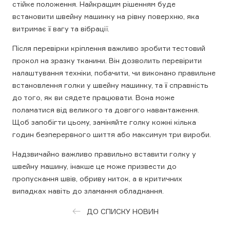
стійке положення. Найкращим рішенням буде
встановити швейну машинку на рівну поверхню, яка
витримає її вагу та вібрації.
Після перевірки кріплення важливо зробити тестовий
прокол на зразку тканини. Він дозволить перевірити
налаштування техніки, побачити, чи виконано правильне
встановлення голки у швейну машинку, та її справність
до того, як ви сядете працювати. Вона може
поламатися від великого та довгого навантаження.
Щоб запобігти цьому, заміняйте голку кожні кілька
годин безперервного шиття або максимум три вироби.
Надзвичайно важливо правильно вставити голку у
швейну машину, інакше це може призвести до
пропускання швів, обриву ниток, а в критичних
випадках навіть до зламання обладнання.
ДО СПИСКУ НОВИН