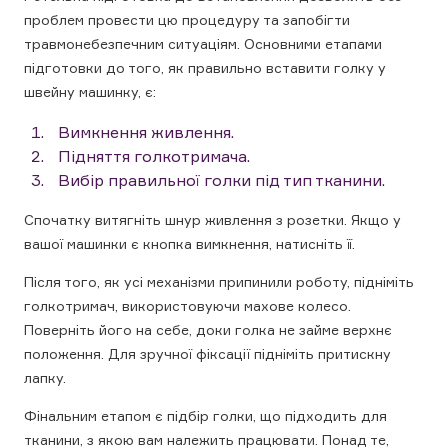
проблем провести цю процедуру та запобігти
травмонебезпечним ситуаціям. Основними етапами
підготовки до того, як правильно вставити голку у
швейну машинку, є:
Вимкнення живлення.
Підняття голкотримача.
Вибір правильної голки під тип тканини.
Спочатку витягніть шнур живлення з розетки. Якщо у
вашої машинки є кнопка вимкнення, натисніть її.
Після того, як усі механізми припинили роботу, підніміть
голкотримач, використовуючи махове колесо.
Поверніть його на себе, доки голка не займе верхнє
положення. Для зручної фіксації підніміть притискну
лапку.
Фінальним етапом є підбір голки, що підходить для
тканини, з якою вам належить працювати. Понад те,