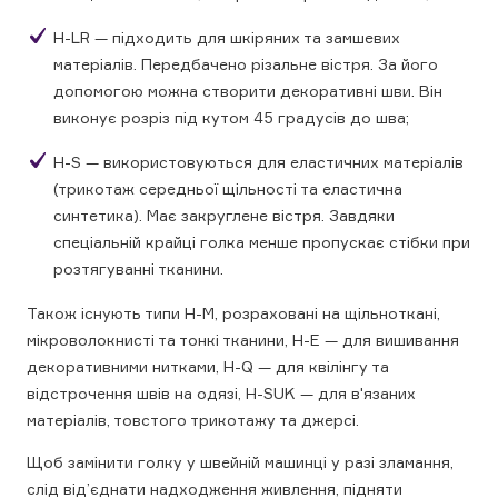
H-LR — підходить для шкіряних та замшевих
матеріалів. Передбачено різальне вістря. За його
допомогою можна створити декоративні шви. Він
виконує розріз під кутом 45 градусів до шва;
H-S — використовуються для еластичних матеріалів
(трикотаж середньої щільності та еластична
синтетика). Має закруглене вістря. Завдяки
спеціальній крайці голка менше пропускає стібки при
розтягуванні тканини.
Також існують типи H-M, розраховані на щільноткані,
мікроволокнисті та тонкі тканини, Н-Е — для вишивання
декоративними нитками, H-Q — для квілінгу та
відстрочення швів на одязі, H-SUK — для в'язаних
матеріалів, товстого трикотажу та джерсі.
Щоб замінити голку у швейній машинці у разі зламання,
слід від’єднати надходження живлення, підняти