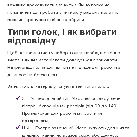
важливо враховувати тип нитки. Якщо голка не
призначена для роботи з ниткою у вашому полотні,
можливі пропуски стібків та обриви.
Типи голок, і як вибрати
відповідну
Щоб не помилитися у виборі голки, необхідно точно
знати, з якими матеріалами доведеться працювати.
Наприклад, голка для шкіри не підійде для роботи з
джинсом чи брезентом.
Залежно від матеріалу, існують такі типи голок:
Х — Універсальний тип. Має злегка закруглене
вістря і буває різних розмірів (від 60 до 140).
Призначений для роботи із простими
матеріалами;
H-J — Гостро заточений. Його купують для шиття
щільних тканин, на зразок саржі або джинси;