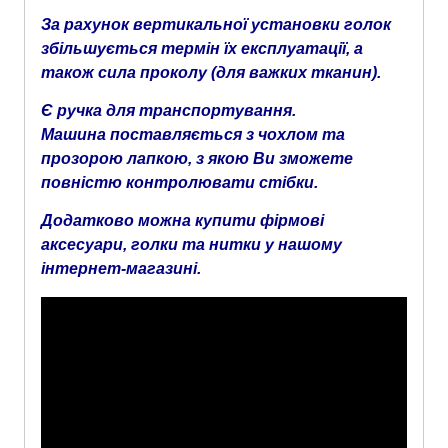
За рахунок вертикальної установки голок
збільшується термін їх експлуатації, а
також сила проколу (для важких тканин).
Є ручка для транспортування.
Машина поставляється з чохлом та
прозорою лапкою, з якою Ви зможете
повністю контролювати стібки.
Додатково можна купити фірмові
аксесуари, голки та нитки у нашому
інтернет-магазині.