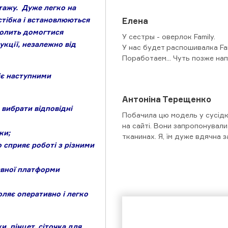
отажу. Дуже легко на
тібка і встановлюються
Елена
волить домогтися
У сестры - оверлок Family.
укції, незалежно від
У нас будет распошивалка Fam
Поработаем... Чуть позже на
іє наступними
Антоніна Терещенко
 вибрати відповідні
Побачила цю модель у сусідк
на сайті. Вони запропонували
ки;
тканинах. Я, їм дуже вдячна 
 сприяє роботі з різними
авної платформи
ляє оперативно і легко
, пінцет, сіточка для