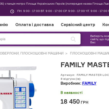
30Б) станція метро Площа Українських Героїв (попередня назва Площа Льв
ПН. 9:00 - 17:00 ВТ. 9:00 - 17:00 СР. 9:00 - 17:00 ЧТ. 9:00 - 17:0
анію
Оплата і доставка
Сервісний центр
Ко
Виберіть мо
сайту, що пі
Вас
 ОВЕРЛОКИ, ПЛОСКОШОВНІ МАШИНИ
ПЛОСКОШОВНІ МАШИ
FAMILY MAST
Артикул:
FAMILY MASTER LO
8
відгука (ів)
Виробник:
FAMILY
В наявності
18 450
ГРН