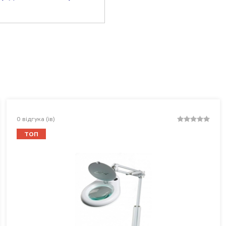
0
відгука (ів)
ТОП