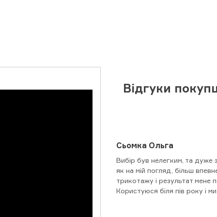
Відгуки покуп
Сьомка Ольга
Вибір був нелегким, та дуже 
як на мій погляд, більш впевн
трикотажу і результат мене п
Користуюся біля пів року і ми