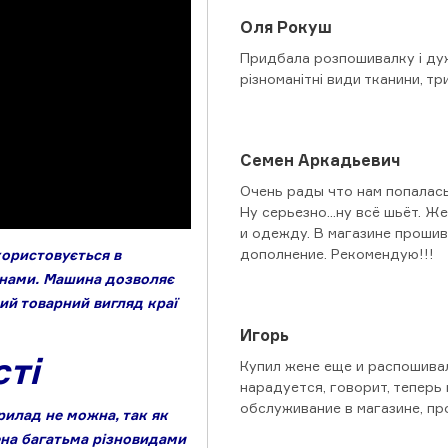
Оля Рокуш
Придбала розпошивалку і дуж
різноманітні види тканини, тр
Семен Аркадьевич
Очень рады что нам попалась
Ну серьезно...ну всё шьёт. Ж
и одежду. В магазине прошив
дополнение. Рекомендую!!!
ористовується в
тнами. Машина дозволяє
ний товарний вигляд краї
Игорь
ті
Купил жене еще и распошивал
нарадуется, говорит, теперь
обслуживание в магазине, п
илад не можна, так як
ена багатьма різновидами