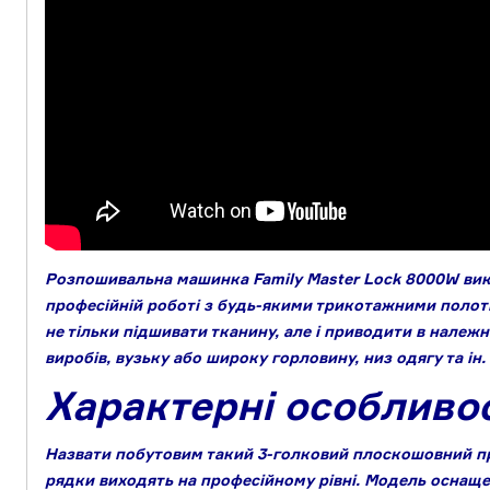
Розпошивальна машинка Family Master Lock 8000W вик
професійній роботі з будь-якими трикотажними поло
не тільки підшивати тканину, але і приводити в належ
виробів, вузьку або широку горловину, низ одягу та ін.
Характерні особливос
Назвати побутовим такий 3-голковий плоскошовний пр
рядки виходять на професійному рівні. Модель оснащ