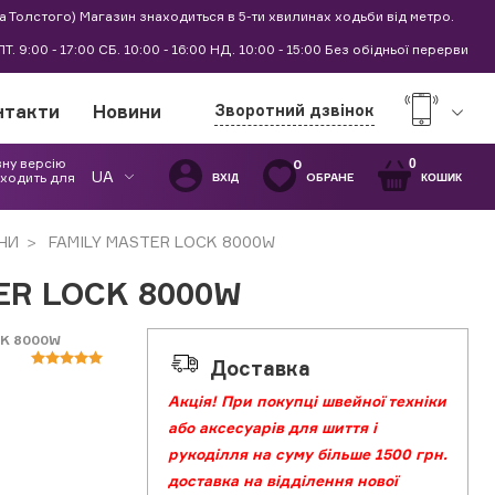
а Толстого) Магазин знаходиться в 5-ти хвилинах ходьби від метро.
0 ПТ. 9:00 - 17:00 СБ. 10:00 - 16:00 НД. 10:00 - 15:00 Без обідньої перерви
нтакти
Новини
Зворотний дзвінок
вну версію
0
0
UA
дходить для
ОБРАНЕ
ВХІД
КОШИК
НИ
FAMILY MASTER LOCK 8000W
ER LOCK 8000W
CK 8000W
Доставка
Акція! При покупці швейної техніки
або аксесуарів для шиття і
рукоділля на суму більше 1500 грн.
доставка на відділення нової