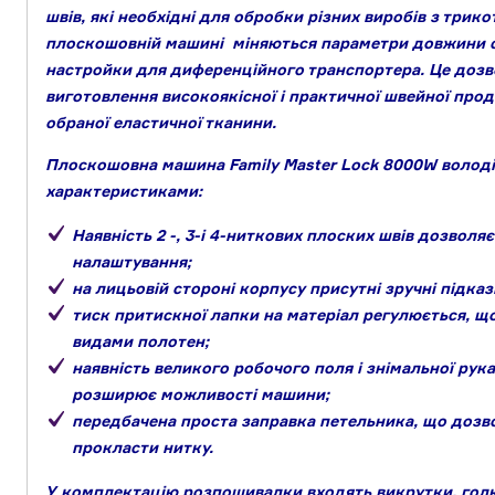
швів, які необхідні для обробки різних виробів з трик
плоскошовній машині міняються параметри довжини с
настройки для диференційного транспортера. Це доз
виготовлення високоякісної і практичної швейної прод
обраної еластичної тканини.
Плоскошовна машина Family Master Lock 8000W волод
характеристиками:
Наявність 2 -, 3-і 4-ниткових плоских швів дозволяє
налаштування;
на лицьовій стороні корпусу присутні зручні підказ
тиск притискної лапки на матеріал регулюється, що
видами полотен;
наявність великого робочого поля і знімальної рук
розширює можливості машини;
передбачена проста заправка петельника, що дозво
прокласти нитку.
У комплектацію розпошивалки входять викрутки, голки