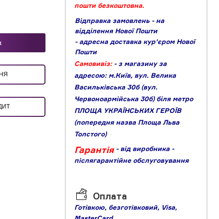
пошти безкоштовна.
Відправка замовлень - на
відділення Нової Пошти
- адресна доставка кур'єром Нової
к
Пошти
Самовивіз:
- з магазину за
ЕННЯ
адресою: м.Київ, вул. Велика
Васильківська 30б (вул.
Червоноармійська 30б) біля метро
ДИТ
ПЛОЩА УКРАЇНСЬКИХ ГЕРОЇВ
(попередня назва Площа Льва
Толстого)
Гарантія
- від виробника
-
післягарантійне обслуговування
Оплата
Готівкою,
б
езготівковий,
Visa,
MasterCard