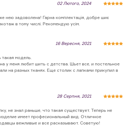
02 Лютого, 2024
е нею задоволена! Гарна комплектація, добре шиє
икотаж в тому числі. Рекомендую усім.
16 Вересня, 2021
 такая модель.
ена у меня любит шить с детства. Шьет все, и постельное
али на разных тканях. Еще столик с лапками прикупил в
28 Серпня, 2021
ку, не знал раньше, что такая существует. Теперь не
 изделие имеет професиональный вид. Отличное
родавцы вежливые и все расказывают. Советую!