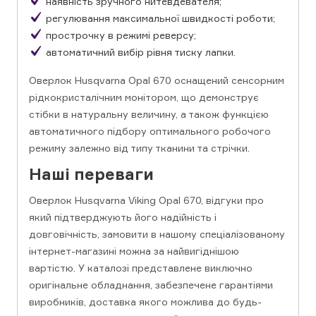
наявність зручного нитевдевателя;
регулювання максимальної швидкості роботи;
прострочку в режимі реверсу;
автоматичний вибір рівня тиску лапки.
Оверлок Husqvarna Opal 670 оснащений сенсорним
рідкокристалічним монітором, що демонструє
стібки в натуральну величину, а також функцією
автоматичного підбору оптимального робочого
режиму залежно від типу тканини та стрічки.
Наші переваги
Оверлок Husqvarna Viking Opal 670, відгуки про
який підтверджують його надійність і
довговічність, замовити в нашому спеціалізованому
інтернет-магазині можна за найвигіднішою
вартістю. У каталозі представлене виключно
оригінальне обладнання, забезпечене гарантіями
виробників, доставка якого можлива до будь-