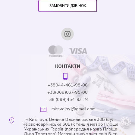
ЗАМОВИТИ ДЗВІНОК
КОНТАКТИ
+38044-461-98-06
+38(068)037-95-08
+38 (099)454-93-24
mirsvejnyj@gmail.com
м.Київ, вул. Велика Васильківська 30Б (вул.
Червоноармійська 30Б) станція метро Площа
Українських Героїв (попередня назва Площа
Льва Толстого) Магазин знаходиться в 5-ти