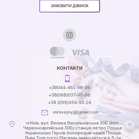
ЗАМОВИТИ ДЗВІНОК
КОНТАКТИ
+38044-461-98-06
+38(068)037-95-08
+38 (099)454-93-24
mirsvejnyj@gmail.com
м.Київ, вул. Велика Васильківська 30Б (вул.
Червоноармійська 30Б) станція метро Площа
Українських Героїв (попередня назва Площа
Льва Толстого) Магазин знаходиться в 5-ти