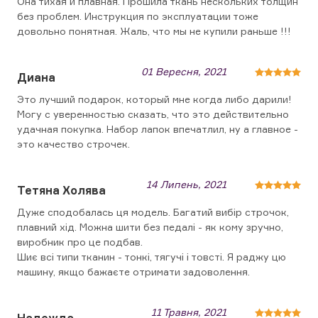
Она тихая и плавная. Прошила ткань нескольких толщин
без проблем. Инструкция по эксплуатации тоже
довольно понятная. Жаль, что мы не купили раньше !!!
01 Вересня, 2021
Диана
Это лучший подарок, который мне когда либо дарили!
Могу с уверенностью сказать, что это действительно
удачная покупка. Набор лапок впечатлил, ну а главное -
это качество строчек.
14 Липень, 2021
Тетяна Холява
Дуже сподобалась ця модель. Багатий вибір строчок,
плавний хід. Можна шити без педалі - як кому зручно,
виробник про це подбав.
Шиє всі типи тканин - тонкі, тягучі і товсті. Я раджу цю
машину, якщо бажаєте отримати задоволення.
11 Травня, 2021