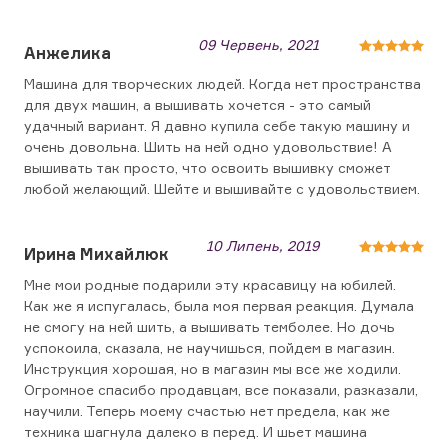
09 Червень, 2021
Анжелика
Машина для творческих людей. Когда нет пространства
для двух машин, а вышивать хочется - это самый
удачный вариант. Я давно купила себе такую машину и
очень довольна. Шить на ней одно удовольствие! А
вышивать так просто, что освоить вышивку сможет
любой желающий. Шейте и вышивайте с удовольствием.
10 Липень, 2019
Ирина Михайлюк
Мне мои родные подарили эту красавицу на юбилей.
Как же я испугалась, была моя первая реакция. Думала
не смогу на ней шить, а вышивать темболее. Но дочь
успокоила, сказала, не научишься, пойдем в магазин.
Инструкция хорошая, но в магазин мы все же ходили.
Огромное спасибо продавцам, все показали, разказали,
научили. Теперь моему счастью нет предела, как же
техника шагнула далеко в перед. И шьет машина