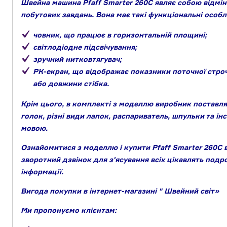
Швейна машина Pfaff Smarter 260C являє собою відмін
побутових завдань. Вона має такі функціональні особл
човник, що працює в горизонтальній площині;
світлодіодне підсвічування;
зручний нитковтягувач;
РК-екран, що відображає показники поточної строч
або довжини стібка.
Крім цього, в комплекті з моделлю виробник поставля
голок, різні види лапок, распариватель, шпульки та і
мовою.
Ознайомитися з моделлю і купити Pfaff Smarter 260C 
зворотний дзвінок для з'ясування всіх цікавлять подр
інформації.
Вигода покупки в інтернет-магазині " Швейний світ»
Ми пропонуємо клієнтам: