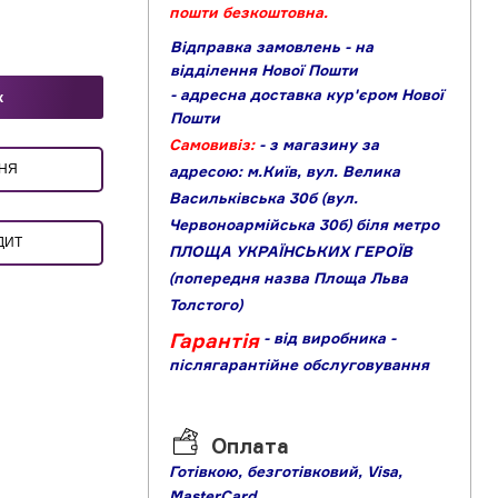
пошти безкоштовна.
Відправка замовлень - на
відділення Нової Пошти
- адресна доставка кур'єром Нової
к
Пошти
Самовивіз:
- з магазину за
ЕННЯ
адресою: м.Київ, вул. Велика
Васильківська 30б (вул.
Червоноармійська 30б) біля метро
ДИТ
ПЛОЩА УКРАЇНСЬКИХ ГЕРОЇВ
(попередня назва Площа Льва
Толстого)
Гарантія
- від виробника
-
післягарантійне обслуговування
Оплата
Готівкою,
б
езготівковий,
Visa,
MasterCard