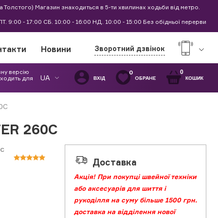
а Толстого) Магазин знаходиться в 5-ти хвилинах ходьби від метро.
0 ПТ. 9:00 - 17:00 СБ. 10:00 - 16:00 НД. 10:00 - 15:00 Без обідньої перерви
нтакти
Новини
Зворотний дзвінок
вну версію
0
0
UA
дходить для
ОБРАНЕ
ВХІД
КОШИК
0C
ER 260C
0C
Доставка
Акція! При покупці швейної техніки
або аксесуарів для шиття і
рукоділля на суму більше 1500 грн.
доставка на відділення нової