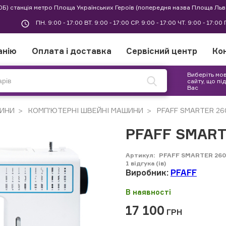
30Б) станція метро Площа Українських Героїв (попередня назва Площа Льв
ПН. 9:00 - 17:00 ВТ. 9:00 - 17:00 СР. 9:00 - 17:00 ЧТ. 9:00 - 17:0
анію
Оплата і доставка
Сервісний центр
Ко
Виберіть мо
сайту, що пі
Вас
ИНИ
КОМП'ЮТЕРНІ ШВЕЙНІ МАШИНИ
PFAFF SMARTER 26
PFAFF SMART
Артикул:
PFAFF SMARTER 26
1
відгука (ів)
Виробник:
PFAFF
В наявності
17 100
ГРН