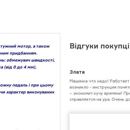
Відгуки покупц
отужний мотор, а також
чним придбанням.
ань: обмежувач швидкості,
 (від 0 до 4 мм),
Злата
Машинка что надо! Работает 
ножну педаль і при цьому
возникло - инструкция поня
чи характер виконуваних
– экономит кучу времени! Пр
справляется на ура. Очень д