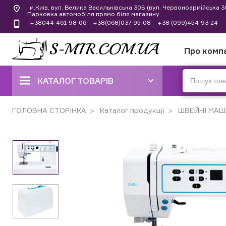
м.Київ, вул. Велика Васильківська 30Б (вул. Червоноармійська 
Парковка автомобіля прямо біля магазину.
+38044-461-98-06
+38(068)037-95-08
+38 (099)454-93-24
Про комп
КАТАЛОГ ТОВАРІВ
ШВЕЙНІ МАШИНИ
ГОЛОВНА СТОРІНКА
Каталог продукції
ШВЕЙНІ МАШ
КОВЕРЛОКИ, ОВЕРЛОКИ,
ПЛОСКОШОВНІ МАШИНИ
ВИШИВАЛЬНІ ТА ШВЕЙНО-
ВИШИВАЛЬНІ МАШИНИ
ШВЕЙНІ МАШИНИ РУЧНОГО
СТІБКА
В'ЯЗАЛЬНІ МАШИНИ