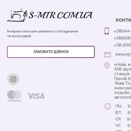
КОНТА
+38044-
Інтернет-магазин швейного обладнання
та аксесуарів
+38(068
+38 (09
ЗАМОВИТИ ДЗВІНОК
mirsvej
м.Київ, 
30Б (ву
станція
Героїв 
Льва То
знаходи
ходьби 
автомоб
ПН.
9
ВТ.
9
СР.
9:
ЧТ.
9