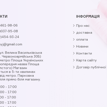
КТИ
ІНФОРМАЦІЯ
461-98-06
Про нас
)037-95-08
доставка
9)454-93-24
оплата
nyj@gmail.com
Новини
вул. Велика Васильківська
Контакти
л. Червоноармійська 30Б)
 метро Площа Українських
Карта сайту
(попередня назва Площа
Договір публічної
лстого) Магазин
ться в 5-ти хвилинах
від метро. Парковка
іля прямо біля магазину.
:00 - 17:00
:00 - 17:00
00 - 17:00
:00 - 17:00