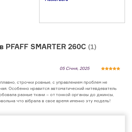
ів PFAFF SMARTER 260C
(1)
05 Січня, 2025
плавно, строчки ровные, с управлением проблем не
тная. Особенно нравится автоматический нитевдеватель
обовала разные ткани – от тонкой органзы до джинсы,
овольна что вібрала в свое время именно эту модель!