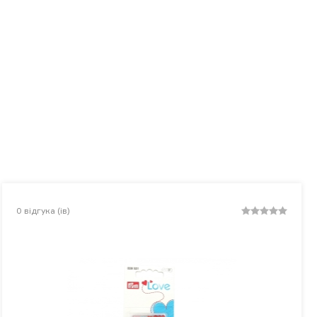
0
відгука (ів)