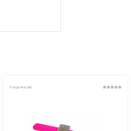
0
відгука (ів)