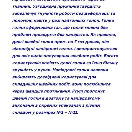
тканини. Узгоджена пружинна твердість
забезпечує гнучкість роботи без деформації та
поломок, навіть у разі найтонших голок. Голка
голки сформована так, що голки можна без
проблем проводити без наперстка. Як правило,
довгі швейні голки прим. на 7 мм довше, ніж
відповідні напівдовгі голки, і використовуються
для всіх видів популярних швейних робіт. Багато
користувачів воліють довгі голки за їхню більшу
зручність у руках. Напівдовгі голки навпаки
вибирають досвідчені користувачі для
складніших швейних робіт, вони полюбилися
через швидше протикання. Prym пропонує
швейні голки в довгому та напівдовгому
виконанні в окремих упаковках з різним
складом у розмірах №1 – №11.