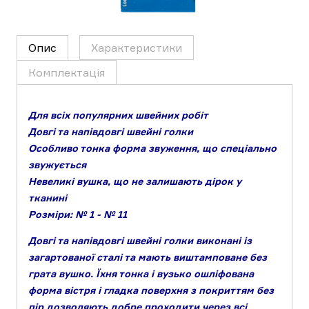
Опис
Характеристики
Комплектація
Для всіх популярних швейних робіт
Довгі та напівдовгі швейні голки
Особливо тонка форма звуження, що спеціально
звужується
Невеликі вушка, що не залишають дірок у
тканині
Розміри: № 1 - № 11
Довгі та напівдовгі швейні голки виконані із
загартованої сталі та мають виштамповане без
грата вушко. Їхня тонка і вузько ошліфована
форма вістря і гладка поверхня з покриттям без
пір дозволяють добре проходити через всі