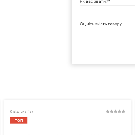
Як вас звати?*
Оцініть якість товару
0
відгука (ів)
ТОП