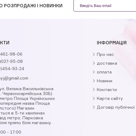
О РОЗПРОДАЖІ І НОВИНКИ
КТИ
ІНФОРМАЦІЯ
461-98-06
Про нас
)037-95-08
доставка
9)454-93-24
оплата
nyj@gmail.com
Новини
вул. Велика Васильківська
Контакти
л. Червоноармійська 30Б)
 метро Площа Українських
Карта сайту
(попередня назва Площа
Договір публічної
лстого) Магазин
ться в 5-ти хвилинах
від метро. Парковка
іля прямо біля магазину.
:00 - 17:00