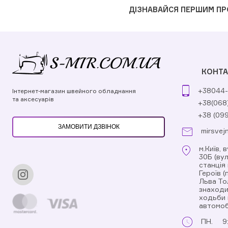
ДІЗНАВАЙСЯ ПЕРШИМ ПР
КОНТА
+38044-
Інтернет-магазин швейного обладнання
та аксесуарів
+38(068
+38 (09
ЗАМОВИТИ ДЗВІНОК
mirsvej
м.Київ, 
30Б (ву
станція
Героїв 
Льва То
знаходи
ходьби 
автомоб
ПН.
9