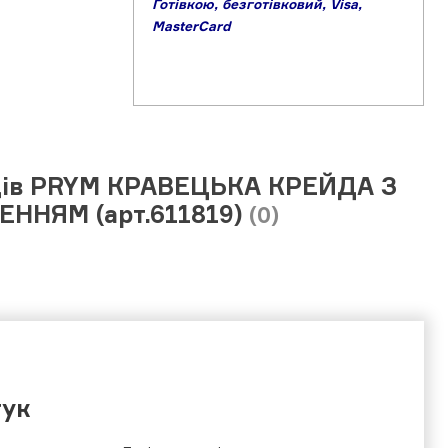
Готівкою,
б
езготівковий,
Visa,
MasterCard
ців PRYM КРАВЕЦЬКА КРЕЙДА З
ЕННЯМ (арт.611819)
(0)
гук