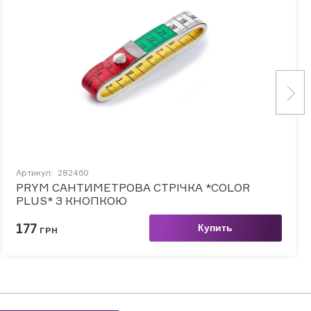
Артикул:
282460
PRYM САНТИМЕТРОВА СТРІЧКА *COLOR
PLUS* З КНОПКОЮ
177
Купить
ГРН