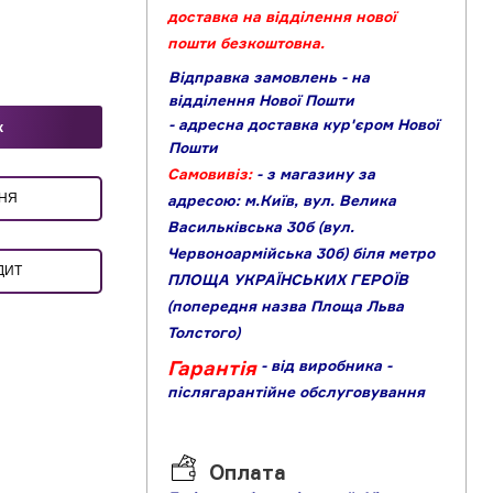
доставка на відділення нової
пошти безкоштовна.
Відправка замовлень - на
відділення Нової Пошти
- адресна доставка кур'єром Нової
к
Пошти
Самовивіз:
- з магазину за
ЕННЯ
адресою: м.Київ, вул. Велика
Васильківська 30б (вул.
Червоноармійська 30б) біля метро
ДИТ
ПЛОЩА УКРАЇНСЬКИХ ГЕРОЇВ
(попередня назва Площа Льва
Толстого)
Гарантія
- від виробника
-
післягарантійне обслуговування
Оплата