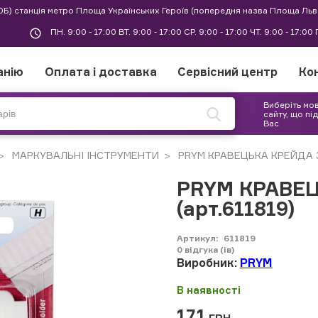
30Б) станція метро Площа Українських Героїв (попередня назва Площа Льв
ПН. 9:00 - 17:00 ВТ. 9:00 - 17:00 СР. 9:00 - 17:00 ЧТ. 9:00 - 17:0
анію
Оплата і доставка
Сервісний центр
Ко
Виберіть мо
сайту, що пі
Вас
МАРКУВАЛЬНІ ІНСТРУМЕНТИ
PRYM КРАВЕЦЬКА КРЕЙДА З 
PRYM КРАВЕ
(арт.611819)
Артикул:
611819
0
відгука (ів)
Виробник:
PRYM
В наявності
171