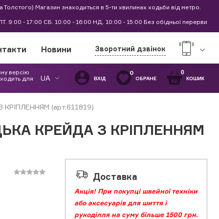
а Толстого) Магазин знаходиться в 5-ти хвилинах ходьби від метро.
0 ПТ. 9:00 - 17:00 СБ. 10:00 - 16:00 НД. 10:00 - 15:00 Без обідньої перерви
нтакти
Новини
Зворотний дзвінок
вну версію
0
0
UA
дходить для
ОБРАНЕ
ВХІД
КОШИК
КРІПЛЕННЯМ (арт.611819)
ЦЬКА КРЕЙДА З КРІПЛЕННЯМ
Доставка
Акція! При покупці швейної техніки
або аксесуарів для шиття і
рукоділля на суму більше 1500 грн.