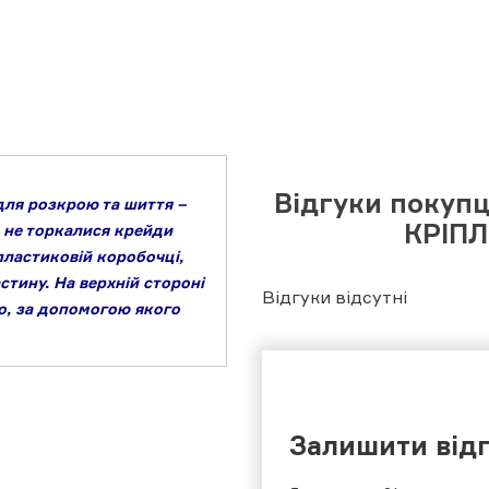
Відгуки покуп
для розкрою та шиття –
КРІПЛ
и не торкалися крейди
пластиковій коробочці,
тину. На верхній стороні
Відгуки відсутні
о, за допомогою якого
Залишити від