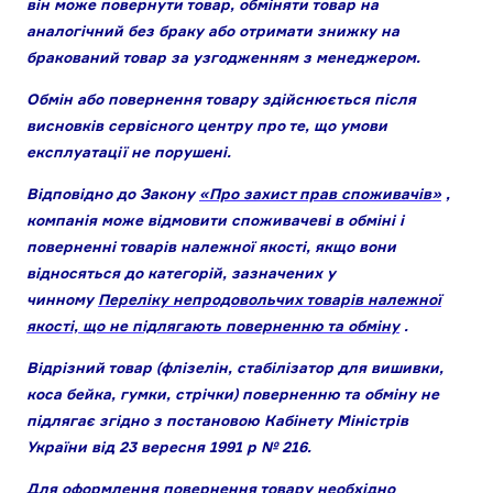
він може повернути товар, обміняти товар на
аналогічний без браку або отримати знижку на
бракований товар за узгодженням з менеджером.
Обмін або повернення товару здійснюється після
висновків сервісного центру про те, що умови
експлуатації не порушені.
Відповідно до Закону
«Про захист прав споживачів»
,
компанія може відмовити споживачеві в обміні і
поверненні товарів належної якості, якщо вони
відносяться до категорій, зазначених у
чинному
Переліку непродовольчих товарів належної
якості, що не підлягають поверненню та обміну
.
Відрізний товар (флізелін, стабілізатор для вишивки,
коса бейка, гумки, стрічки) поверненню та обміну не
підлягає згідно з постановою Кабінету Міністрів
України від 23 вересня 1991 р № 216.
Для оформлення повернення товару необхідно