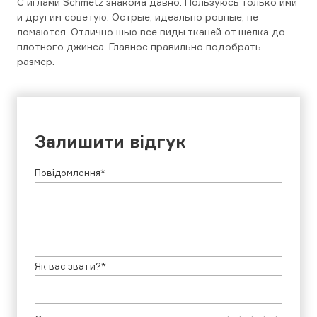
С иглами Schmetz знакома давно. Пользуюсь только ими
и другим советую. Острые, идеально ровные, не
ломаются. Отлично шью все виды тканей от шелка до
плотного джинса. Главное правильно подобрать
размер.
Залишити відгук
Повідомлення*
Як вас звати?*