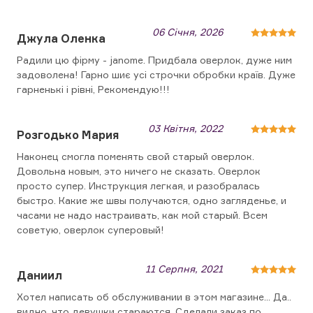
06 Січня, 2026
Джула Оленка
Радили цю фірму - janome. Придбала оверлок, дуже ним
задоволена! Гарно шиє усі строчки обробки країв. Дуже
гарненькі і рівні, Рекомендую!!!
03 Квітня, 2022
Розгодько Мария
Наконец смогла поменять свой старый оверлок.
Довольна новым, это ничего не сказать. Оверлок
просто супер. Инструкция легкая, и разобралась
быстро. Какие же швы получаются, одно загляденье, и
часами не надо настраивать, как мой старый. Всем
советую, оверлок суперовый!
11 Серпня, 2021
Даниил
Хотел написать об обслуживании в этом магазине... Да..
видно, что девушки стараются. Сделали заказ по