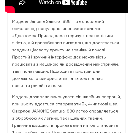
Модель Janome Samurai 888 – це оновлений
оверлок від популярної японської компанії
«Джаноме». Прилад характеризується не тільки
якістю, а й привабливим виглядом, що досягається
завдяки цікавому принту на зовнішній панелі.
Простий і зручний інтерфейс дає можливість
працювати з машиною як досвідченим майстриням,
так і початківцям. Підходить пристрій для
домашнього використання, а також під час
пошиття речей в ательє.
Модель дозволяє виконувати сім швейних операцій,
при цьому вдається створювати 3-, 4-ниткові шви.
Оверлок JANOME Samurai 888 легко справляється
з обробкою як легких, так і щільних тканин.
Гранична швидкість прокладання ниток становить
1 тис. стібків за хв. При цьому потужність пристрою