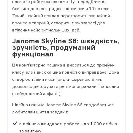
великою робочою площею. Тут передбачено
близько двохсот рядків, включаючи 10 петель.
Такий швейний прилад перетворить звичайний
процес в творчий, створить можливості для
втілення найоригінальніших ідей.
Janome Skyline S6: швидкість,
зручність, продуманий
функціонал
Ця комп'ютерна машина відноситься до преміум-
класу, але її висока ціна повністю виправдана. Вона
створює тільки якісні рядки шириною 9 мм,
дозволяє декорувати речі монограмами і написами
(є вбудований алфавіт).
Швейна машина Janome Skyline S6 сподобається
любителям шиття завдяки:
відмінною швидкості роботи - до 1 000 стібків
за хвилину;