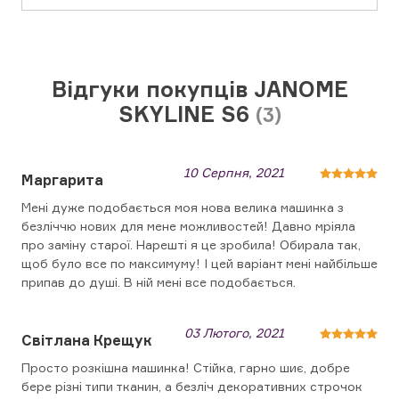
Відгуки покупців JANOME
SKYLINE S6
(3)
10 Серпня, 2021
Маргарита
Мені дуже подобається моя нова велика машинка з
безліччю нових для мене можливостей! Давно мріяла
про заміну старої. Нарешті я це зробила! Обирала так,
щоб було все по максимуму! І цей варіант мені найбільше
припав до душі. В ній мені все подобається.
03 Лютого, 2021
Світлана Крещук
Просто розкішна машинка! Стійка, гарно шиє, добре
бере різні типи тканин, а безліч декоративних строчок