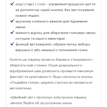
опції старт / стоп - управління процесом шиття
за допомогою однієї кнопки, без застосування
ножної педалі;
зручному колінного важеля для піднімання
лапки;
знімного відсіку для зберігання голкових лапок,
котушок та іншого інвентарю;
функцій автозакрепкі, обрізки нитки, вибору
верхнього або нижнього положення голки.
Купити цю машину воліють бажаючі створювати і
зберігати нові стежки. Опція дзеркального
відображення шва дозволить проявити максимум
фантазії та креативності. Якщо натиснути кнопку
«Подвійна голка», ширина строчки встановиться
автоматично.
«Швейний світ» пропонує електронну машину
Janome Skyline s6 за розумною ціною.