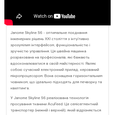
Janome Skyline S6 - оптимальне поєднання
інженерних рішень XXI століття з інтуїтивно
зрозумілим інтерфейсом, функціональністю і
зручністю управління. Ця швейна машинка
розрахована на професіоналів, які бажають
вдосконалюватися в своїй майстерності. Являє
собою сучасний електронний прилад, керований
мікропроцесором. Вона оснащена горизонтальним
човником, що ідеально підходять для печворку та
квилтинга.
У Janome Skyline S6 реалізована технологія
просування тканини AcuFeed. Це семісегментний
транспортер (нижній і верхній), який відрізняється