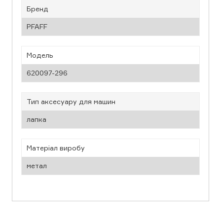
Бренд
PFAFF
Модель
620097-296
Тип аксесуару для машин
лапка
Матеріал виробу
метал