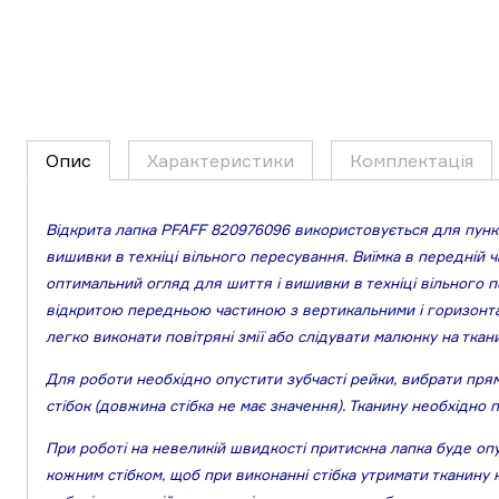
Опис
Характеристики
Комплектація
Відкрита лапка PFAFF 820976096 використовується для пунк
вишивки в техніці вільного пересування. Виїмка в передній ч
оптимальний огляд для шиття і вишивки в техніці вільного 
відкритою передньою частиною з вертикальними і горизонт
легко виконати повітряні змії або слідувати малюнку на ткани
Для роботи необхідно опустити зубчасті рейки, вибрати
прям
стібок (довжина стібка не має значення). Тканину необхідно 
При роботі на невеликій швидкості притискна лапка буде опу
кожним стібком, щоб при виконанні стібка утримати тканину н