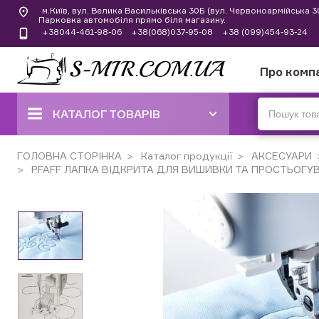
м.Київ, вул. Велика Васильківська 30Б (вул. Червоноармійська 
Парковка автомобіля прямо біля магазину.
+38044-461-98-06
+38(068)037-95-08
+38 (099)454-93-24
Про комп
КАТАЛОГ ТОВАРІВ
ШВЕЙНІ МАШИНИ
ГОЛОВНА СТОРІНКА
Каталог продукції
АКСЕСУАРИ
PFAFF ЛАПКА ВІДКРИТА ДЛЯ ВИШИВКИ ТА ПРОСТЬОГУ
КОВЕРЛОКИ, ОВЕРЛОКИ,
ПЛОСКОШОВНІ МАШИНИ
ВИШИВАЛЬНІ ТА ШВЕЙНО-
ВИШИВАЛЬНІ МАШИНИ
ШВЕЙНІ МАШИНИ РУЧНОГО
СТІБКА
В'ЯЗАЛЬНІ МАШИНИ