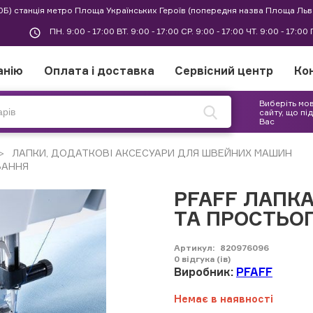
30Б) станція метро Площа Українських Героїв (попередня назва Площа Льв
ПН. 9:00 - 17:00 ВТ. 9:00 - 17:00 СР. 9:00 - 17:00 ЧТ. 9:00 - 17:0
анію
Оплата і доставка
Сервісний центр
Ко
Виберіть мо
сайту, що пі
Вас
ЛАПКИ, ДОДАТКОВІ АКСЕСУАРИ ДЛЯ ШВЕЙНИХ МАШИН
ВАННЯ
PFAFF ЛАПК
ТА ПРОСТЬО
Артикул:
820976096
0
відгука (ів)
Виробник:
PFAFF
Немає в наявності