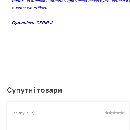
роботі на високій швидкості притискна лапка буде нависати 
виконання стібків.
Сумісність: СЕРІЯ J
Супутні товари
0
відгука (ів)