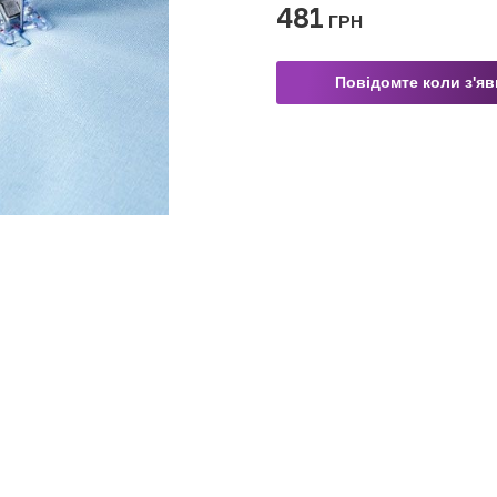
481
ГРН
Повідомте коли з'я