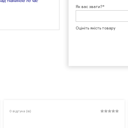
над тканиною по час
Як вас звати?*
Оцініть якість товару
0
відгука (ів)