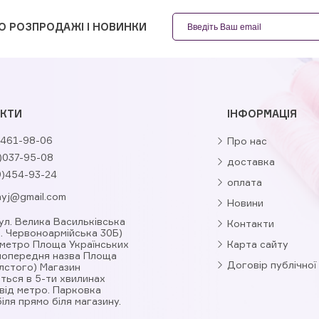
О РОЗПРОДАЖІ І НОВИНКИ
КТИ
ІНФОРМАЦІЯ
461-98-06
Про нас
)037-95-08
доставка
9)454-93-24
оплата
nyj@gmail.com
Новини
вул. Велика Васильківська
Контакти
л. Червоноармійська 30Б)
 метро Площа Українських
Карта сайту
(попередня назва Площа
Договір публічної
лстого) Магазин
ться в 5-ти хвилинах
від метро. Парковка
іля прямо біля магазину.