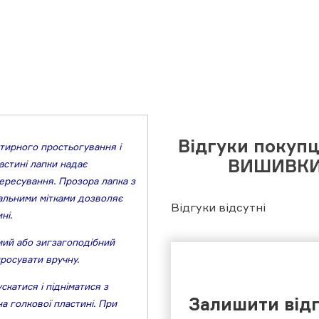
Відгуки покуп
тирного простьогування і
ВИШИВКИ
астині лапки надає
пересування. Прозора лапка з
альними мітками дозволяє
Відгуки відсутні
ні.
ий або зигзагоподібний
просувати вручну.
скатися і підніматися з
Залишити від
а голкової пластині. При