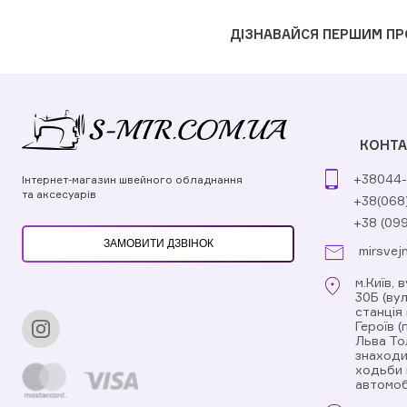
ДІЗНАВАЙСЯ ПЕРШИМ ПР
КОНТА
+38044-
Інтернет-магазин швейного обладнання
та аксесуарів
+38(068
+38 (09
ЗАМОВИТИ ДЗВІНОК
mirsvej
м.Київ, 
30Б (ву
станція
Героїв 
Льва То
знаходи
ходьби 
автомоб