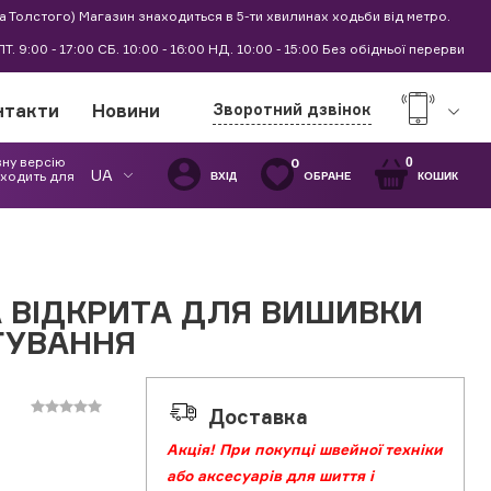
а Толстого) Магазин знаходиться в 5-ти хвилинах ходьби від метро.
0 ПТ. 9:00 - 17:00 СБ. 10:00 - 16:00 НД. 10:00 - 15:00 Без обідньої перерви
нтакти
Новини
Зворотний дзвінок
вну версію
0
0
UA
дходить для
ОБРАНЕ
ВХІД
КОШИК
А ВІДКРИТА ДЛЯ ВИШИВКИ
ГУВАННЯ
Доставка
Акція! При покупці швейної техніки
або аксесуарів для шиття і