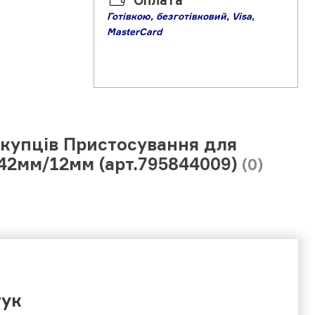
Оплата
Готівкою,
б
езготівковий,
Visa,
MasterCard
окупців Пристосування для
42мм/12мм (арт.795844009)
(0)
гук