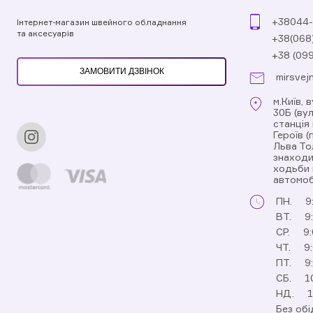
+38044-
Інтернет-магазин швейного обладнання
та аксесуарів
+38(068
+38 (09
ЗАМОВИТИ ДЗВІНОК
mirsvej
м.Київ, 
30Б (ву
станція
Героїв 
Льва То
знаходи
ходьби 
автомоб
ПН.
9
ВТ.
9
СР.
9:
ЧТ.
9
ПТ.
9
СБ.
1
НД.
1
Без обі