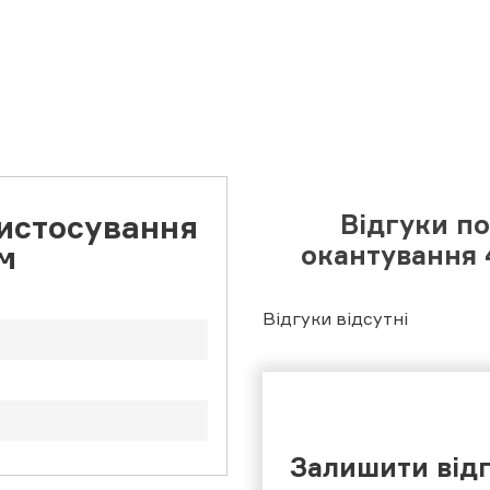
ристосування
Відгуки п
м
окантування 
Відгуки відсутні
Залишити від