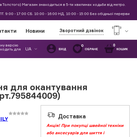
а Толстого) Магазин знаходиться в 5-ти хвилинах ходьби від метро.
0 ПТ. 9:00 - 17:00 СБ. 10:00 - 16:00 НД. 10:00 - 15:00 Без обідньої перерви
нтакти
Новини
Зворотний дзвінок
вну версію
0
0
UA
дходить для
ОБРАНЕ
ВХІД
КОШИК
ня для окантування
рт.795844009)
Доставка
ILY
Акція! При покупці швейної техніки
або аксесуарів для шиття і