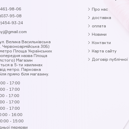
461-98-06
Про нас
)037-95-08
доставка
9)454-93-24
оплата
nyj@gmail.com
Новини
вул. Велика Васильківська
Контакти
л. Червоноармійська 30Б)
 метро Площа Українських
Карта сайту
(попередня назва Площа
Договір публічної
лстого) Магазин
ться в 5-ти хвилинах
від метро. Парковка
іля прямо біля магазину.
:00 - 17:00
:00 - 17:00
00 - 17:00
:00 - 17:00
:00 - 17:00
0:00 - 16:00
0:00 - 15:00
дньої перерви