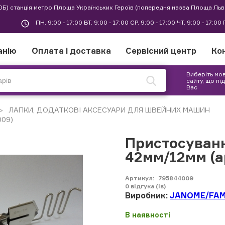
30Б) станція метро Площа Українських Героїв (попередня назва Площа Льв
ПН. 9:00 - 17:00 ВТ. 9:00 - 17:00 СР. 9:00 - 17:00 ЧТ. 9:00 - 17:0
анію
Оплата і доставка
Сервісний центр
Ко
Виберіть мо
сайту, що пі
Вас
ЛАПКИ, ДОДАТКОВІ АКСЕСУАРИ ДЛЯ ШВЕЙНИХ МАШИН
009)
Пристосуван
42мм/12мм (а
Артикул:
795844009
0
відгука (ів)
Виробник:
JANOME/FAM
В наявності