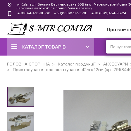
м.Київ, вул. Велика Васильківська 30Б (вул. Червоноармійська 
Парковка автомобіля прямо біля магазину.
+38044-461-98-06
+38(068)037-95-08
+38 (099)454-93-24
Про комп
КАТАЛОГ ТОВАРІВ
ШВЕЙНІ МАШИНИ
ГОЛОВНА СТОРІНКА
Каталог продукції
АКСЕСУАРИ
Пристосування для окантування 42мм/12мм (арт.795844
КОВЕРЛОКИ, ОВЕРЛОКИ,
ПЛОСКОШОВНІ МАШИНИ
ВИШИВАЛЬНІ ТА ШВЕЙНО-
ВИШИВАЛЬНІ МАШИНИ
ШВЕЙНІ МАШИНИ РУЧНОГО
СТІБКА
В'ЯЗАЛЬНІ МАШИНИ