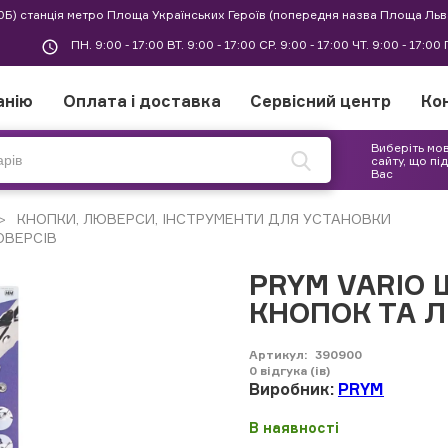
30Б) станція метро Площа Українських Героїв (попередня назва Площа Льв
ПН. 9:00 - 17:00 ВТ. 9:00 - 17:00 СР. 9:00 - 17:00 ЧТ. 9:00 - 17:0
анію
Оплата і доставка
Сервісний центр
Ко
Виберіть мо
сайту, що пі
Вас
КНОПКИ, ЛЮВЕРСИ, ІНСТРУМЕНТИ ДЛЯ УСТАНОВКИ
ЮВЕРСІВ
PRYM VARIO
КНОПОК ТА 
Артикул:
390900
0
відгука (ів)
Виробник:
PRYM
В наявності