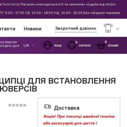
а Толстого) Магазин знаходиться в 5-ти хвилинах ходьби від метро.
0 ПТ. 9:00 - 17:00 СБ. 10:00 - 16:00 НД. 10:00 - 15:00 Без обідньої перерви
нтакти
Новини
Зворотний дзвінок
вну версію
0
0
UA
дходить для
ОБРАНЕ
ВХІД
КОШИК
 ЩИПЦІ ДЛЯ ВСТАНОВЛЕННЯ
ЛЮВЕРСІВ
Доставка
Акція! При покупці швейної техніки
або аксесуарів для шиття і