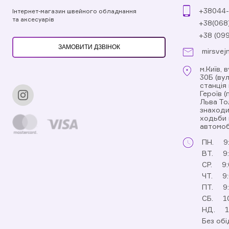
+38044-
Інтернет-магазин швейного обладнання
та аксесуарів
+38(068
+38 (09
ЗАМОВИТИ ДЗВІНОК
mirsvej
м.Київ, 
30Б (ву
станція
Героїв 
Льва То
знаходи
ходьби 
автомоб
ПН.
9
ВТ.
9
СР.
9:
ЧТ.
9
ПТ.
9
СБ.
1
НД.
1
Без обі