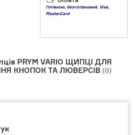
Оплата
Готівкою,
б
езготівковий,
Visa,
MasterCard
упців PRYM VARIO ЩИПЦІ ДЛЯ
НЯ КНОПОК ТА ЛЮВЕРСІВ
(0)
гук