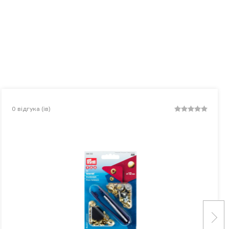
0
відгука (ів)