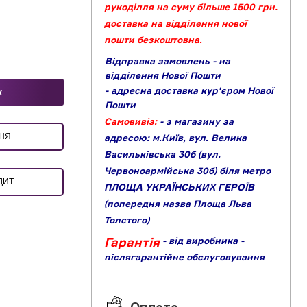
рукоділля на суму більше 1500 грн.
доставка на відділення нової
пошти безкоштовна.
Відправка замовлень - на
відділення Нової Пошти
- адресна доставка кур'єром Нової
к
Пошти
Самовивіз:
- з магазину за
ЕННЯ
адресою: м.Київ, вул. Велика
Васильківська 30б (вул.
Червоноармійська 30б) біля метро
ДИТ
ПЛОЩА УКРАЇНСЬКИХ ГЕРОЇВ
(попередня назва Площа Льва
Толстого)
Гарантія
- від виробника
-
післягарантійне обслуговування