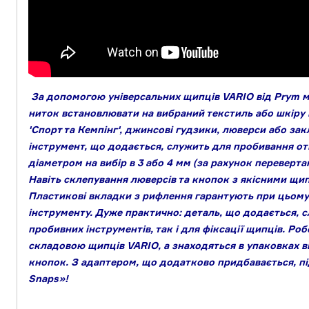
За допомогою універсальних щипців VARIO від Prym мо
ниток встановлювати на вибраний текстиль або шкіру к
'Спорт та Кемпінг', джинсові гудзики, люверси або за
інструмент, що додається, служить для пробивання отв
діаметром на вибір в 3 або 4 мм (за рахунок переверт
Навіть склепування люверсів та кнопок з якісними щи
Пластикові вкладки з рифлення гарантують при цьому
інструменту. Дуже практично: деталь, що додається, 
пробивних інструментів, так і для фіксації щипців. Роб
складовою щипців VARIO, а знаходяться в упаковках в
кнопок. З адаптером, що додатково придбавається, пі
Snaps»!