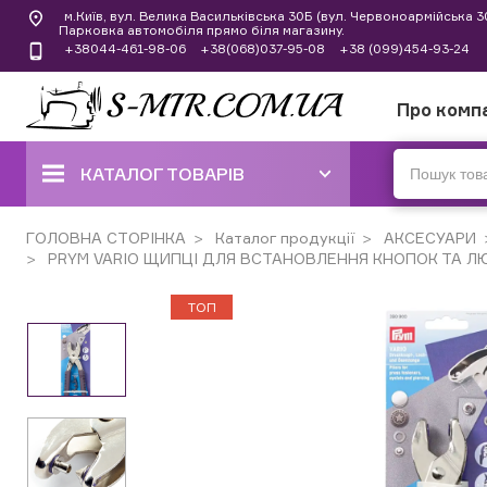
м.Київ, вул. Велика Васильківська 30Б (вул. Червоноармійська 
Парковка автомобіля прямо біля магазину.
+38044-461-98-06
+38(068)037-95-08
+38 (099)454-93-24
Про комп
КАТАЛОГ ТОВАРІВ
ШВЕЙНІ МАШИНИ
ГОЛОВНА СТОРІНКА
Каталог продукції
АКСЕСУАРИ
PRYM VARIO ЩИПЦІ ДЛЯ ВСТАНОВЛЕННЯ КНОПОК ТА Л
КОВЕРЛОКИ, ОВЕРЛОКИ,
ПЛОСКОШОВНІ МАШИНИ
ТОП
ТОП
ТОП
ВИШИВАЛЬНІ ТА ШВЕЙНО-
ВИШИВАЛЬНІ МАШИНИ
ШВЕЙНІ МАШИНИ РУЧНОГО
СТІБКА
В'ЯЗАЛЬНІ МАШИНИ