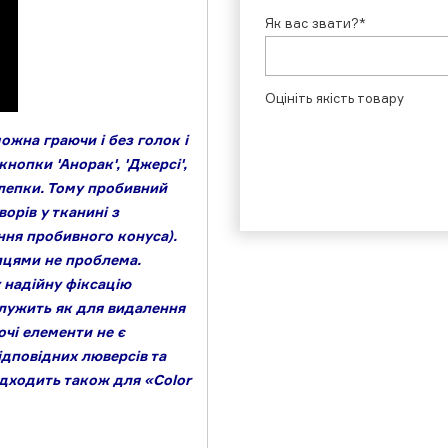
Як вас звати?*
Оцініть якість товару
жна граючи і без голок і
нопки 'Анорак', 'Джерсі',
клепки. Тому пробивний
орів у тканині з
ання пробивного конуса).
пцями не проблема.
 надійну фіксацію
служить як для видалення
очі елементи не є
ідповідних люверсів та
дходить також для «Color