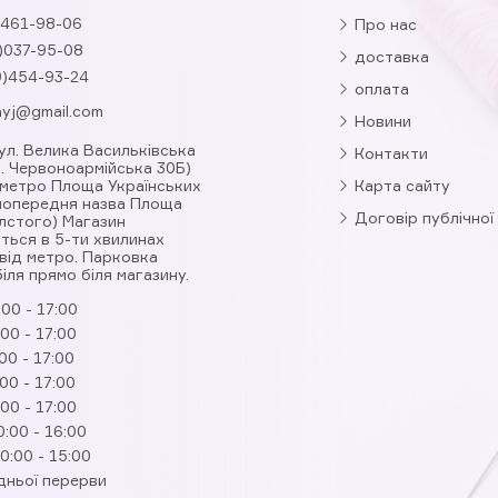
461-98-06
Про нас
)037-95-08
доставка
9)454-93-24
оплата
nyj@gmail.com
Новини
вул. Велика Васильківська
Контакти
л. Червоноармійська 30Б)
 метро Площа Українських
Карта сайту
(попередня назва Площа
Договір публічної
лстого) Магазин
ться в 5-ти хвилинах
від метро. Парковка
іля прямо біля магазину.
:00 - 17:00
:00 - 17:00
00 - 17:00
:00 - 17:00
:00 - 17:00
0:00 - 16:00
0:00 - 15:00
дньої перерви