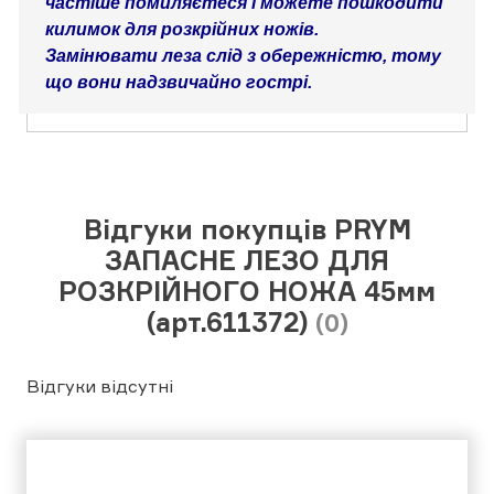
частіше помиляєтеся і можете пошкодити 
килимок для розкрійних ножів.

Замінювати леза слід з обережністю, тому 
що вони надзвичайно гострі.
Відгуки покупців PRYM
ЗАПАСНЕ ЛЕЗО ДЛЯ
РОЗКРІЙНОГО НОЖА 45мм
(арт.611372)
(0)
Відгуки відсутні