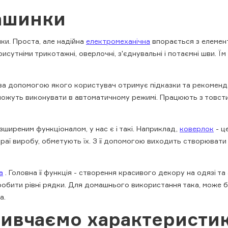
машинки
нки. Проста, але надійна
електромеханічна
впорається з елемен
утніми трикотажні, оверлочні, з'єднувальні і потаємні шви. Їм 
за допомогою якого користувач отримує підказки та рекоменда
можуть виконувати в автоматичному режимі. Працюють з товсти
ширеним функціоналом, у нас є і такі. Наприклад,
коверлок
- ц
краї виробу, обметують їх. З її допомогою виходить створювати 
а
. Головна її функція - створення красивого декору на одязі та
 робити рівні рядки. Для домашнього використання така, може бу
а.
 вивчаємо характеристи