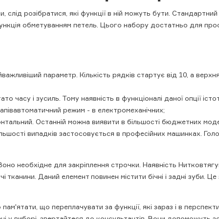
 слід розібратися, які функції в ній можуть бути. Стандартний 
Є функція обметуванням петель. Цього набору достатньо для пр
йважливіший параметр. Кількість рядків стартує від 10, а верхня
то часу і зусиль. Тому наявність в функціоналі даної опції іст
напівавтоматичний режим - в електромеханічних;
нтальний. Останній можна виявити в більшості бюджетних моде
льшості випадків застосовується в професійних машинках. Гол
). Воно необхідне для закріплення строчки. Наявність Нитковтяг
і тканини. Даний елемент повинен містити бічні і задні зуби. Ц
пам'ятати, що переплачувати за функції, які зараз і в перспекти
ні у виборі, звертайтеся до консультантів. Вони допоможуть з