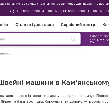
30Б) станція метро Площа Українських Героїв (попередня назва Площа Льв
ПН. 9:00 - 17:00 ВТ. 9:00 - 17:00 СР. 9:00 - 17:00 ЧТ. 9:00 - 17:0
анію
Оплата і доставка
Сервісний центр
Ко
Виберіть мо
сайту, що пі
Вас
ському
Швейні машини в Кам'янськом
 каталог нашого інтернет-магазину вас приємно здивує. Пропо
ly, Singer та багатьох інших. Консультанти допоможуть зорієнтув