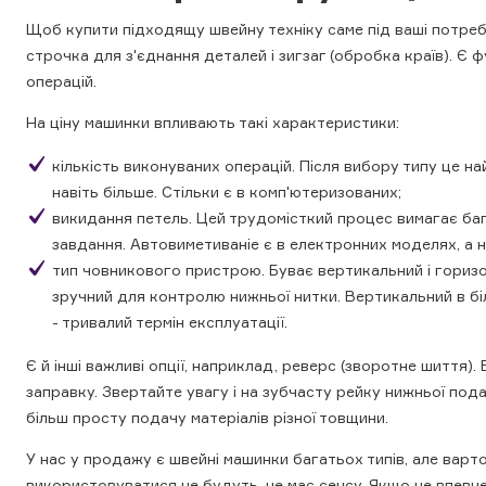
Щоб купити підходящу швейну техніку саме під ваші потреби,
строчка для з'єднання деталей і зигзаг (обробка країв). 
операцій.
На ціну машинки впливають такі характеристики:
кількість виконуваних операцій. Після вибору типу це на
навіть більше. Стільки є в комп'ютеризованих;
викидання петель. Цей трудомісткий процес вимагає бага
завдання. Автовиметиваніе є в електронних моделях, а 
тип човникового пристрою. Буває вертикальний і горизо
зручний для контролю нижньої нитки. Вертикальний в бі
- тривалий термін експлуатації.
Є й інші важливі опції, наприклад, реверс (зворотне шиття
заправку. Звертайте увагу і на зубчасту рейку нижньої подач
більш просту подачу матеріалів різної товщини.
У нас у продажу є швейні машинки багатьох типів, але варто 
використовуватися не будуть, не має сенсу. Якщо не впевне