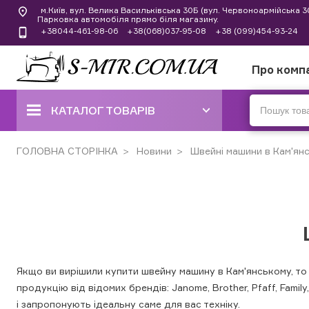
м.Київ, вул. Велика Васильківська 30Б (вул. Червоноармійська 
Парковка автомобіля прямо біля магазину.
+38044-461-98-06
+38(068)037-95-08
+38 (099)454-93-24
Про комп
КАТАЛОГ ТОВАРІВ
ШВЕЙНІ МАШИНИ
ГОЛОВНА СТОРІНКА
Новини
Швейні машини в Кам'ян
КОВЕРЛОКИ, ОВЕРЛОКИ,
ПЛОСКОШОВНІ МАШИНИ
ВИШИВАЛЬНІ ТА ШВЕЙНО-
ВИШИВАЛЬНІ МАШИНИ
ШВЕЙНІ МАШИНИ РУЧНОГО
СТІБКА
Якщо ви вирішили купити швейну машину в Кам'янському, то
продукцію від відомих брендів: Janome, Brother, Pfaff, Fami
В'ЯЗАЛЬНІ МАШИНИ
і запропонують ідеальну саме для вас техніку.