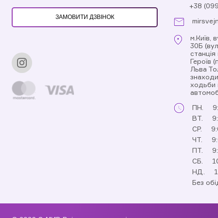
+38 (09
ЗАМОВИТИ ДЗВІНОК
mirsvej
м.Київ, 
30Б (ву
станція
Героїв 
Льва То
знаходи
ходьби 
автомоб
ПН.
9
ВТ.
9
СР.
9:
ЧТ.
9
ПТ.
9
СБ.
1
НД.
1
Без обі