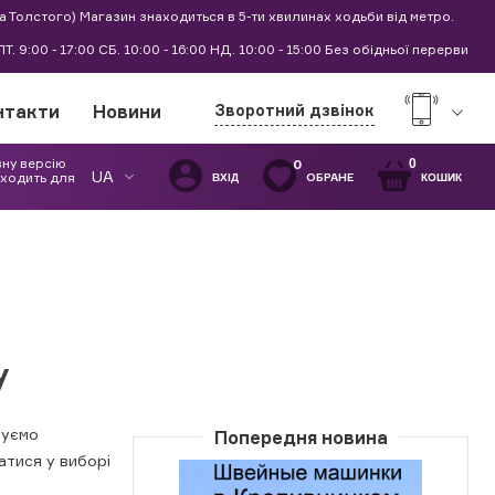
а Толстого) Магазин знаходиться в 5-ти хвилинах ходьби від метро.
0 ПТ. 9:00 - 17:00 СБ. 10:00 - 16:00 НД. 10:00 - 15:00 Без обідньої перерви
нтакти
Новини
Зворотний дзвінок
вну версію
0
0
UA
дходить для
ОБРАНЕ
ВХІД
КОШИК
у
нуємо
Попередня новина
атися у виборі