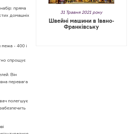
набір: пряма
31 Травня 2021 року
остих домашніх
Швейні машини в Івано-
Франківську
 межа - 400 і
отно спрощує
лей. Він
овна перевага
увач полегшує
е забезпечить
ві
орієнтуватися,