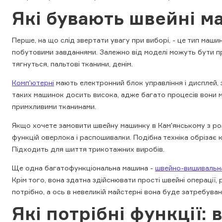
Які бувають швейні 
АКСЕСУАРИ
Перше, на що слід звертати увагу при виборі, - це тип маши
БРЕНДИ
побутовими завданнями. Залежно від моделі можуть бути прис
тягнуться, пальтові тканини, денім.
Акційні товари
Комп'ютерні
мають електронний блок управління і дисплей, 
таких машинок досить висока, адже багато процесів вони 
ВСІ КАТЕГОРІЇ
примхливими тканинами.
Якщо хочете замовити швейну машинку в Кам'янському з роз
функцій оверлока і распошивалки. Подібна техніка обрізає 
Підходить для шиття трикотажних виробів.
Ще одна багатофункціональна машина -
швейно-вишивальн
Крім того, вона здатна здійснювати прості швейні операції,
потрібно, а ось в невеликій майстерні вона буде затребуван
Які потрібні функції: