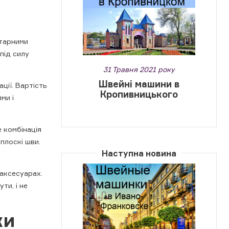
тарними
під силу
31 Травня 2021 року
Швейні машини в
ції. Вартість
Кропивницького
ми і
е комбінація
плоскі шви.
Наступна новина
 аксесуарах.
ти, і не
ки