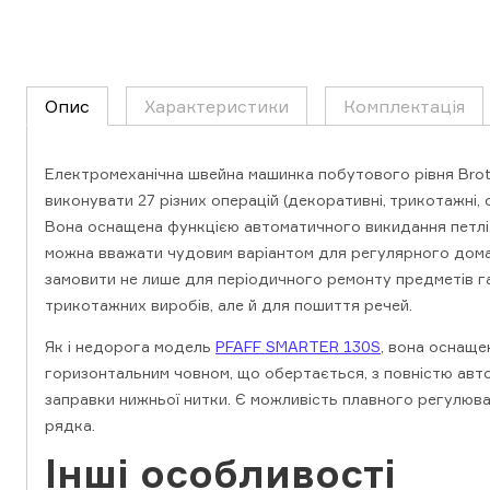
Опис
Характеристики
Комплектація
Електромеханічна швейна машинка побутового рівня Brot
виконувати 27 різних операцій (декоративні, трикотажні, о
Вона оснащена функцією автоматичного викидання петлі
можна вважати чудовим варіантом для регулярного домаш
замовити не лише для періодичного ремонту предметів г
трикотажних виробів, але й для пошиття речей.
Як і недорога модель
PFAFF SMARTER 130S
, вона оснащ
горизонтальним човном, що обертається, з повністю ав
заправки нижньої нитки. Є можливість плавного регулюв
рядка.
Інші особливості