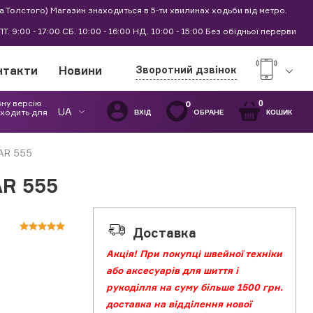
а Толстого) Магазин знаходиться в 5-ти хвилинах ходьби від метро.
0 ПТ. 9:00 - 17:00 СБ. 10:00 - 16:00 НД. 10:00 - 15:00 Без обідньої перерви
нтакти
Новини
Зворотний дзвінок
вну версію
0
0
UA
дходить для
ОБРАНЕ
ВХІД
КОШИК
AR 555
R 555
Доставка
Акція! При покупці швейної техніки
або аксесуарів для шиття і
рукоділля на суму більше 1500 грн.
доставка на відділення нової