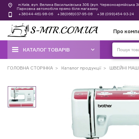
м.Київ, вул. Велика Васильківська 30Б (вул. Червоноармійська 
Парковка автомобіля прямо біля магазину.
+38044-461-98-06
+38(068)037-95-08
+38 (099)454-93-24
Про комп
КАТАЛОГ ТОВАРІВ
ШВЕЙНІ МАШИНИ
ГОЛОВНА СТОРІНКА
Каталог продукції
ШВЕЙНІ МАШ
КОВЕРЛОКИ, ОВЕРЛОКИ,
ПЛОСКОШОВНІ МАШИНИ
ВИШИВАЛЬНІ ТА ШВЕЙНО-
ВИШИВАЛЬНІ МАШИНИ
ШВЕЙНІ МАШИНИ РУЧНОГО
СТІБКА
В'ЯЗАЛЬНІ МАШИНИ