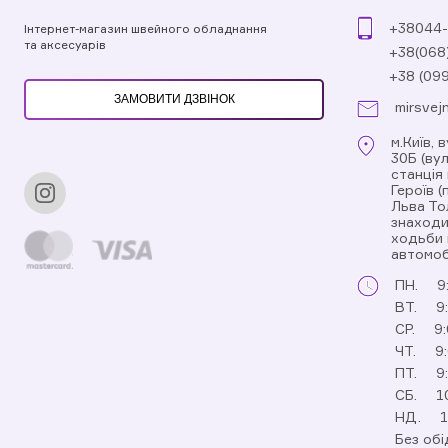
+38044-
Інтернет-магазин швейного обладнання
та аксесуарів
+38(068
+38 (09
ЗАМОВИТИ ДЗВІНОК
mirsvej
м.Київ, 
30Б (ву
станція
Героїв 
Льва То
знаходи
ходьби 
автомоб
ПН.
9
ВТ.
9
СР.
9:
ЧТ.
9
ПТ.
9
СБ.
1
НД.
1
Без обі