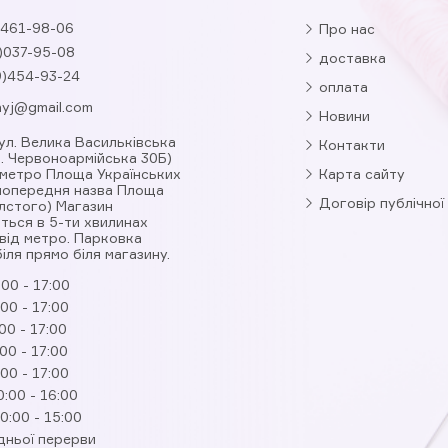
461-98-06
Про нас
)037-95-08
доставка
9)454-93-24
оплата
nyj@gmail.com
Новини
вул. Велика Васильківська
Контакти
л. Червоноармійська 30Б)
 метро Площа Українських
Карта сайту
(попередня назва Площа
Договір публічної
лстого) Магазин
ться в 5-ти хвилинах
від метро. Парковка
іля прямо біля магазину.
:00 - 17:00
:00 - 17:00
00 - 17:00
:00 - 17:00
:00 - 17:00
0:00 - 16:00
0:00 - 15:00
дньої перерви