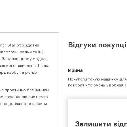
Відгуки покупц
her Star 555 здатна
верлочні рядки та ін.).
. Завдяки цьому модель
нього вживання. Її слід
Ирина
ардеробу та різних
Покупали такую машинку для
говорит что очень удобная. 
ена практично безшумним
томатизованою системою
ання довжини та ширини
Залишити від