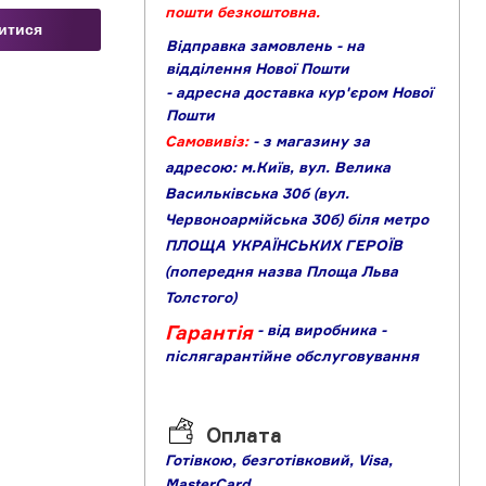
пошти безкоштовна.
витися
Відправка замовлень - на
відділення Нової Пошти
- адресна доставка кур'єром Нової
Пошти
Самовивіз:
- з магазину за
адресою: м.Київ, вул. Велика
Васильківська 30б (вул.
Червоноармійська 30б) біля метро
ПЛОЩА УКРАЇНСЬКИХ ГЕРОЇВ
(попередня назва Площа Льва
Толстого)
Гарантія
- від виробника
-
післягарантійне обслуговування
Оплата
Готівкою,
б
езготівковий,
Visa,
MasterCard