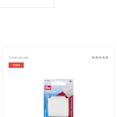
0
відгука (ів)
ТОП