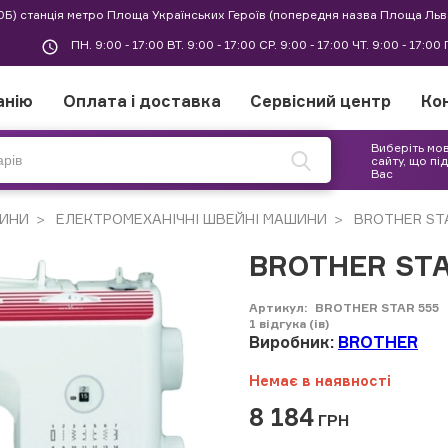
30Б) станція метро Площа Українських Героїв (попередня назва Площа Льв
ПН. 9:00 - 17:00 ВТ. 9:00 - 17:00 СР. 9:00 - 17:00 ЧТ. 9:00 - 17:0
анію
Оплата і доставка
Сервісний центр
Ко
Виберіть мо
сайту, що пі
Вас
ИНИ
ЕЛЕКТРОМЕХАНІЧНІ ШВЕЙНІ МАШИНИ
BROTHER ST
BROTHER STA
Артикул:
BROTHER STAR 555
1
відгука (ів)
Виробник:
BROTHER
Немає в наявності
8 184
ГРН