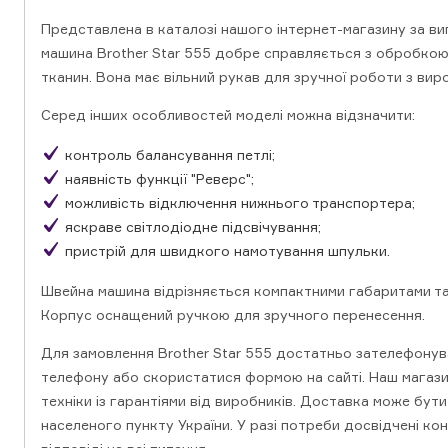
Представлена ​​в каталозі нашого інтернет-магазину за в
машина Brother Star 555 добре справляється з обробкою т
тканин. Вона має вільний рукав для зручної роботи з вир
Серед інших особливостей моделі можна відзначити:
контроль балансування петлі;
наявність функції "Реверс";
можливість відключення нижнього транспортера;
яскраве світлодіодне підсвічування;
пристрій для швидкого намотування шпульки.
Швейна машина відрізняється компактними габаритами т
Корпус оснащений ручкою для зручного перенесення.
Для замовлення Brother Star 555 достатньо зателефонув
телефону або скористатися формою на сайті. Наш магаз
техніки із гарантіями від виробників. Доставка може бут
населеного пункту України. У разі потреби досвідчені к