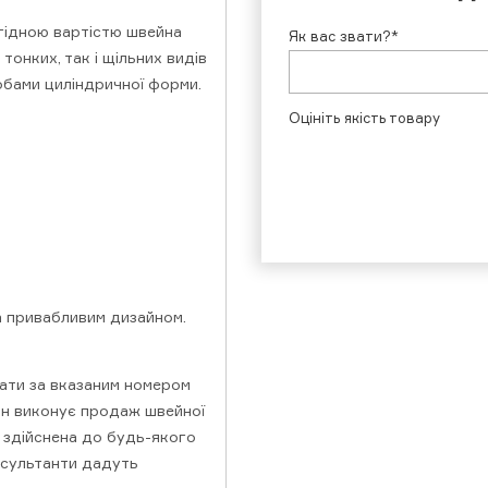
игідною вартістю швейна
Як вас звати?*
онких, так і щільних видів
обами циліндричної форми.
Оцініть якість товару
а привабливим дизайном.
ати за вказаним номером
ин виконує продаж швейної
и здійснена до будь-якого
онсультанти дадуть