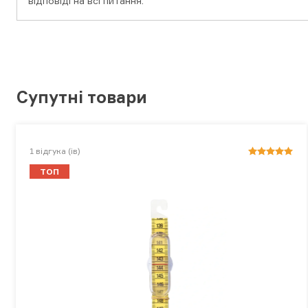
відповіді на всі питання.
Супутні товари
1
відгука (ів)
ТОП