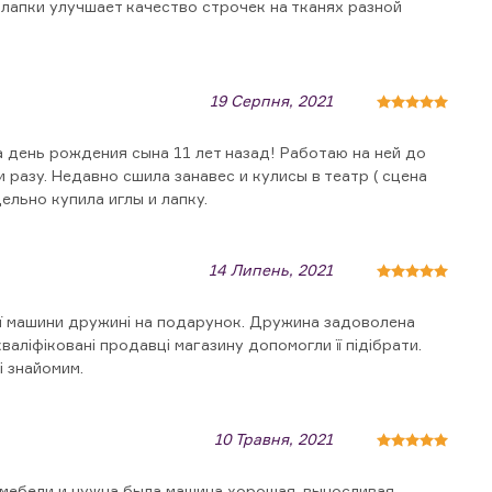
 лапки улучшает качество строчек на тканях разной
19 Серпня, 2021
 день рождения сына 11 лет назад! Работаю на ней до
и разу. Недавно сшила занавес и кулисы в театр ( сцена
дельно купила иглы и лапку.
14 Липень, 2021
ї машини дружині на подарунок. Дружина задоволена
валіфіковані продавці магазину допомогли її підібрати.
і знайомим.
10 Травня, 2021
мебели и нужна была машина хорошая, выносливая.