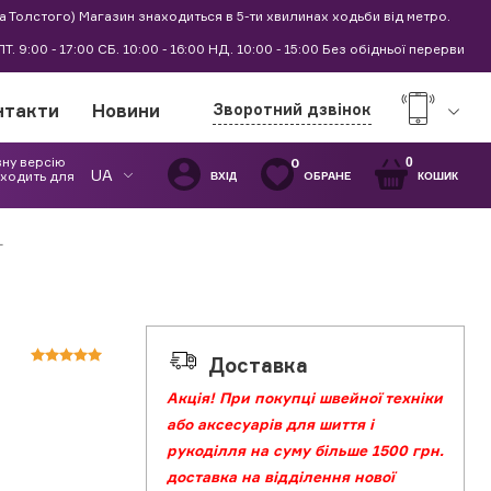
а Толстого) Магазин знаходиться в 5-ти хвилинах ходьби від метро.
0 ПТ. 9:00 - 17:00 СБ. 10:00 - 16:00 НД. 10:00 - 15:00 Без обідньої перерви
нтакти
Новини
Зворотний дзвінок
вну версію
0
0
UA
дходить для
ОБРАНЕ
ВХІД
КОШИК
L
Доставка
Акція! При покупці швейної техніки
або аксесуарів для шиття і
рукоділля на суму більше 1500 грн.
доставка на відділення нової