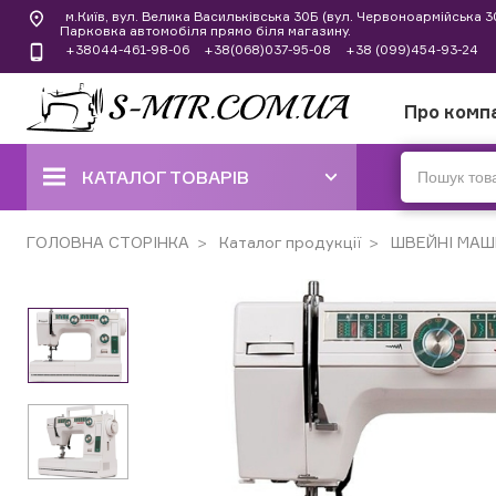
м.Київ, вул. Велика Васильківська 30Б (вул. Червоноармійська 
Парковка автомобіля прямо біля магазину.
+38044-461-98-06
+38(068)037-95-08
+38 (099)454-93-24
Про комп
КАТАЛОГ ТОВАРІВ
ШВЕЙНІ МАШИНИ
ГОЛОВНА СТОРІНКА
Каталог продукції
ШВЕЙНІ МАШ
КОВЕРЛОКИ, ОВЕРЛОКИ,
ПЛОСКОШОВНІ МАШИНИ
ВИШИВАЛЬНІ ТА ШВЕЙНО-
ВИШИВАЛЬНІ МАШИНИ
ШВЕЙНІ МАШИНИ РУЧНОГО
СТІБКА
В'ЯЗАЛЬНІ МАШИНИ