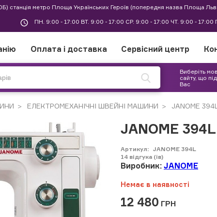
30Б) станція метро Площа Українських Героїв (попередня назва Площа Льв
ПН. 9:00 - 17:00 ВТ. 9:00 - 17:00 СР. 9:00 - 17:00 ЧТ. 9:00 - 17:0
анію
Оплата і доставка
Сервісний центр
Ко
Виберіть мо
сайту, що пі
Вас
ИНИ
ЕЛЕКТРОМЕХАНІЧНІ ШВЕЙНІ МАШИНИ
JANOME 394
JANOME 394L
Артикул:
JANOME 394L
14
відгука (ів)
Виробник:
JANOME
Немає в наявності
12 480
ГРН