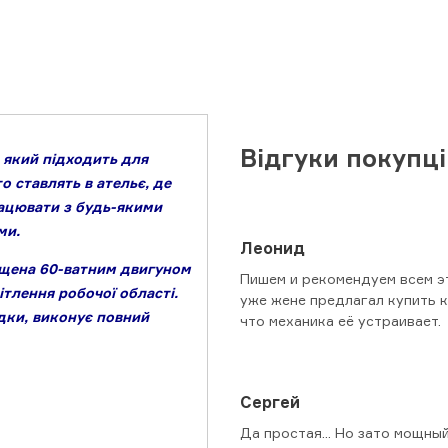
Відгуки покупц
 який підходить для
 ставлять в ательє, де
ацювати з будь-якими
ми.
Леонид
ащена 60-ватним двигуном
Пишем и рекомендуем всем эт
ітлення робочої області.
уже жене предлагал купить к
ядки, виконує повний
что механика её устраивает.
Сергей
Да простая... Но зато мощны