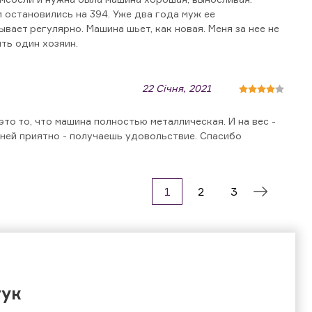
 остановились на 394. Уже два года муж ее
ывает регулярно. Машина шьет, как новая. Меня за нее не
ть один хозяин.
22 Січня, 2021
это то, что машина полностью металлическая. И на вес -
а ней приятно - получаешь удовольствие. Спасибо
1
2
3
гук