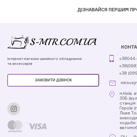
ДІЗНАВАЙСЯ ПЕРШИМ ПР
КОНТА
+38044-
Інтернет-магазин швейного обладнання
та аксесуарів
+38(068
+38 (09
ЗАМОВИТИ ДЗВІНОК
mirsvej
м.Київ, 
30Б (ву
станція
Героїв 
Льва То
знаходи
ходьби 
автомоб
ПН.
9