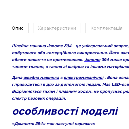
Опис
Характеристики
Комплектація
Швейна машина Janome 394 - це універсальний апарат,
побутового або комерційного використання. Його часто
обсяги пошиття не промисловою.
Janome
394 може пр
типами тканин, а також зі шкірою та іншими матеріала
Дана
швейна машинка
є
електромеханічної
. Вона осн
і приводиться в дію за допомогою педалі. Має LED-осв
Відрізняється тихим і плавним ходом, не пропускає р
спектр базових операцій.
особливості моделі
«Джаноме 394» має наступні переваги: