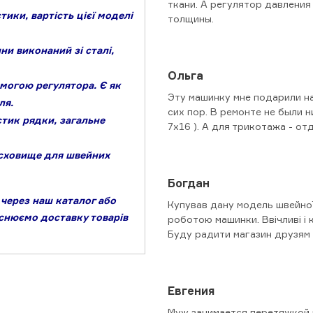
ткани. А регулятор давления
ики, вартість цієї моделі
толщины.
ни виконаний зі сталі,
Ольга
могою регулятора. Є як
Эту машинку мне подарили на
ля.
сих пор. В ремонте не были н
тик рядки, загальне
7х16 ). А для трикотажа - от
, сховище для швейних
Богдан
через наш каталог або
Купував дану модель швейно
йснюємо доставку товарів
роботою машинки. Ввічливі і к
Буду радити магазин друзям 
Евгения
Муж занимается перетяжкой 