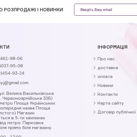
О РОЗПРОДАЖІ І НОВИНКИ
КТИ
ІНФОРМАЦІЯ
461-98-06
Про нас
)037-95-08
доставка
9)454-93-24
оплата
nyj@gmail.com
Новини
вул. Велика Васильківська
Контакти
л. Червоноармійська 30Б)
 метро Площа Українських
Карта сайту
(попередня назва Площа
Договір публічної
лстого) Магазин
ться в 5-ти хвилинах
від метро. Парковка
іля прямо біля магазину.
:00 - 17:00