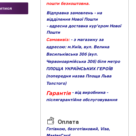
пошти безкоштовна.
витися
Відправка замовлень - на
відділення Нової Пошти
- адресна доставка кур'єром Нової
Пошти
Самовивіз:
- з магазину за
адресою: м.Київ, вул. Велика
Васильківська 30б (вул.
Червоноармійська 30б) біля метро
ПЛОЩА УКРАЇНСЬКИХ ГЕРОЇВ
(попередня назва Площа Льва
Толстого)
Гарантія
- від виробника
-
післягарантійне обслуговування
Оплата
Готівкою,
б
езготівковий,
Visa,
MasterCard