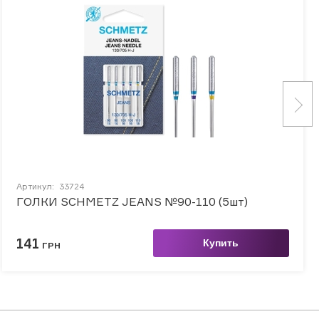
Артикул:
33724
ГОЛКИ SCHMETZ JEANS №90-110 (5шт)
141
Купить
ГРН