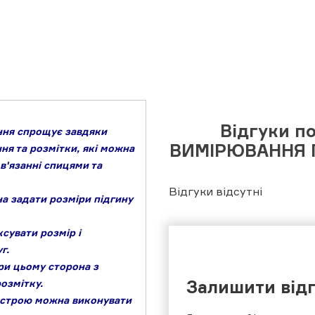
Відгуки п
ання спрощує завдяки
ВИМІРЮВАННЯ П
ня та розмітки, які можна
в'язанні спицями та
Відгуки відсутні
а задати розміри підгину
сувати розмір і
г.
ри цьому сторона з
Залишити від
озмітку.
истрою можна виконувати