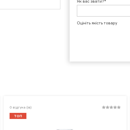
Як вас звати?*
Оцініть якість товару
0
відгука (ів)
ТОП