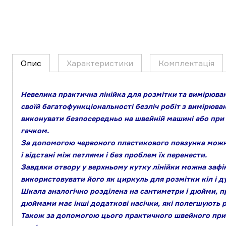
Опис
Характеристики
Комплектація
Невелика практична лінійка для розмітки та вимірюв
своїй багатофункціональності безліч робіт з вимірюван
виконувати безпосередньо на швейній машині або при 
гачком.
За допомогою червоного пластикового повзунка можн
і відстані між петлями і без проблем їх перенести.
Завдяки отвору у верхньому кутку лінійки можна зафік
використовувати його як циркуль для розмітки кіл і ду
Шкала аналогічно розділена на сантиметри і дюйми, п
дюймами має інші додаткові насічки, які полегшують р
Також за допомогою цього практичного швейного пр