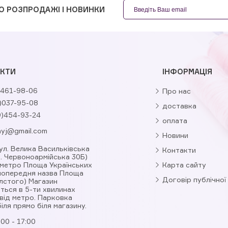
О РОЗПРОДАЖІ І НОВИНКИ
КТИ
ІНФОРМАЦІЯ
461-98-06
Про нас
)037-95-08
доставка
9)454-93-24
оплата
nyj@gmail.com
Новини
вул. Велика Васильківська
Контакти
л. Червоноармійська 30Б)
 метро Площа Українських
Карта сайту
(попередня назва Площа
Договір публічної
лстого) Магазин
ться в 5-ти хвилинах
від метро. Парковка
іля прямо біля магазину.
:00 - 17:00