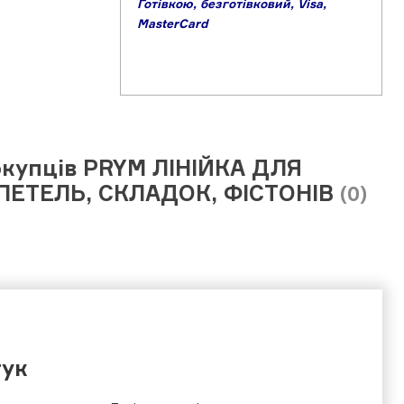
Готівкою,
б
езготівковий,
Visa,
MasterCard
окупців PRYM ЛІНІЙКА ДЛЯ
ЕТЕЛЬ, СКЛАДОК, ФІСТОНІВ
(0)
гук