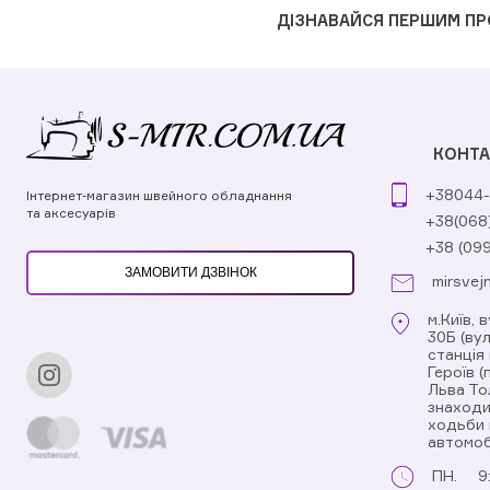
ДІЗНАВАЙСЯ ПЕРШИМ ПР
КОНТА
+38044-
Інтернет-магазин швейного обладнання
та аксесуарів
+38(068
+38 (09
ЗАМОВИТИ ДЗВІНОК
mirsvej
м.Київ, 
30Б (ву
станція
Героїв 
Льва То
знаходи
ходьби 
автомоб
ПН.
9