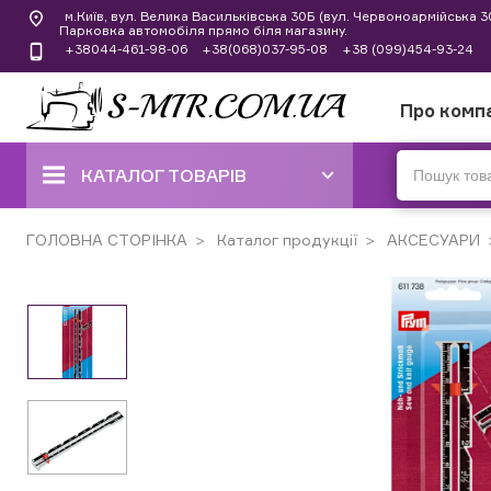
м.Київ, вул. Велика Васильківська 30Б (вул. Червоноармійська 
Парковка автомобіля прямо біля магазину.
+38044-461-98-06
+38(068)037-95-08
+38 (099)454-93-24
Про комп
КАТАЛОГ ТОВАРІВ
ШВЕЙНІ МАШИНИ
ГОЛОВНА СТОРІНКА
Каталог продукції
АКСЕСУАРИ
КОВЕРЛОКИ, ОВЕРЛОКИ,
ПЛОСКОШОВНІ МАШИНИ
ВИШИВАЛЬНІ ТА ШВЕЙНО-
ВИШИВАЛЬНІ МАШИНИ
ШВЕЙНІ МАШИНИ РУЧНОГО
СТІБКА
В'ЯЗАЛЬНІ МАШИНИ