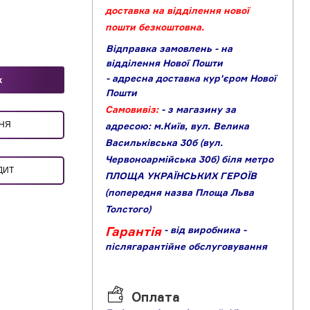
доставка на відділення нової
пошти безкоштовна.
Відправка замовлень - на
відділення Нової Пошти
- адресна доставка кур'єром Нової
к
Пошти
Самовивіз:
- з магазину за
ЕННЯ
адресою: м.Київ, вул. Велика
Васильківська 30б (вул.
Червоноармійська 30б) біля метро
ДИТ
ПЛОЩА УКРАЇНСЬКИХ ГЕРОЇВ
(попередня назва Площа Льва
Толстого)
Гарантія
- від виробника
-
післягарантійне обслуговування
Оплата