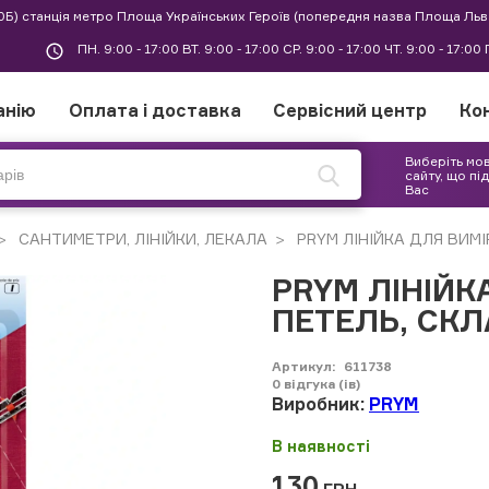
30Б) станція метро Площа Українських Героїв (попередня назва Площа Льв
ПН. 9:00 - 17:00 ВТ. 9:00 - 17:00 СР. 9:00 - 17:00 ЧТ. 9:00 - 17:0
анію
Оплата і доставка
Сервісний центр
Ко
Виберіть мо
сайту, що пі
Вас
САНТИМЕТРИ, ЛІНІЙКИ, ЛЕКАЛА
PRYM ЛІНІЙКА ДЛЯ ВИМ
PRYM ЛІНІЙ
ПЕТЕЛЬ, СКЛ
Артикул:
611738
0
відгука (ів)
Виробник:
PRYM
В наявності
130