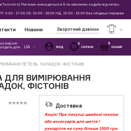
а Толстого) Магазин знаходиться в 5-ти хвилинах ходьби від метро.
0 ПТ. 9:00 - 17:00 СБ. 10:00 - 16:00 НД. 10:00 - 15:00 Без обідньої перерви
нтакти
Новини
Зворотний дзвінок
вну версію
0
0
UA
дходить для
ОБРАНЕ
ВХІД
КОШИК
ІРЮВАННЯ ПЕТЕЛЬ, СКЛАДОК, ФІСТОНІВ
КА ДЛЯ ВИМІРЮВАННЯ
АДОК, ФІСТОНІВ
Доставка
Акція! При покупці швейної техніки
або аксесуарів для шиття і
рукоділля на суму більше 1500 грн.